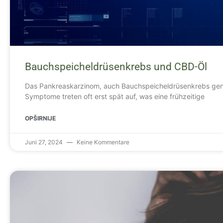
Bauchspeicheldrüsenkrebs und CBD-Öl
Das Pankreaskarzinom, auch Bauchspeicheldrüsenkrebs genann
Symptome treten oft erst spät auf, was eine frühzeitige
OPŠIRNIJE
Juni 27, 2024
Keine Kommentare