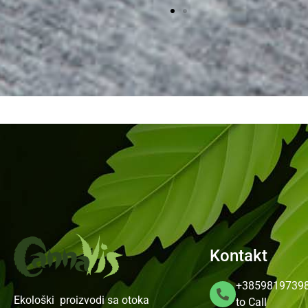
Kontakt
+3859819739
Ekološki proizvodi sa otoka
to Call