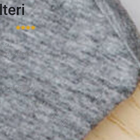
teri
le su
lje i zelene
i na tržištu javite