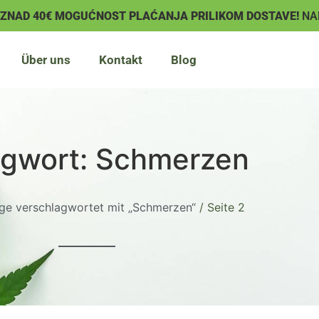
IZNAD 40€ MOGUĆNOST PLAĆANJA PRILIKOM DOSTAVE!
NA
Über uns
Kontakt
Blog
agwort: Schmerzen
äge verschlagwortet mit „Schmerzen“
/ Seite 2