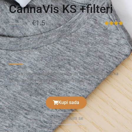
CannaVis KS +filteri
€1.8
€1.5
CannaVis King Size rizle plus filteri. Rizle su
izrađene od papira od industrijske konoplje i
zelene su boje.
PS. Ako želite kupiti godišnju zalihu po najpovoljnijoj cijeni na
tržištu javite se na cannavis@cannavis.eu
Kupi sada
Javite nam se