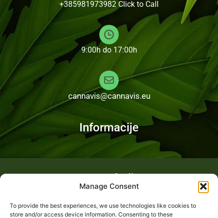
+385981973982
Click to Call
9:00h do 17:00h
cannavis@cannavis.eu
Informacije
Fotogalerija
Manage Consent
To provide the best experiences, we use technologies like cookies to
store and/or access device information. Consenting to these