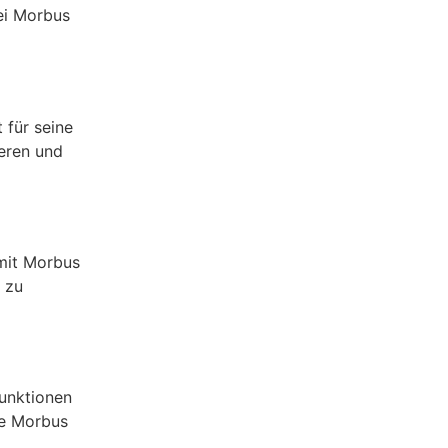
ei Morbus
 für seine
eren und
mit Morbus
 zu
Funktionen
ie Morbus