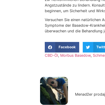
Angstzustände zu lindern. Konsul
beginnen, um Sicherheit und Wirk
Versuchen Sie einen natürlichen 
Symptome der Basedow-Krankheit h
überwachen und die Behandlung j
Facebook
Twit
CBD-Öl
,
Morbus Basedow
,
Schme
Autor: Zora
Menadžer prodaj