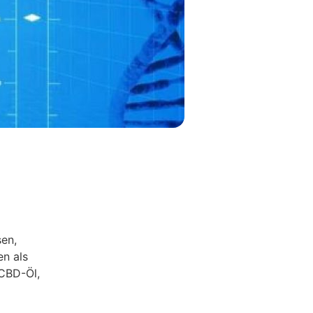
en,
en als
 CBD-Öl,