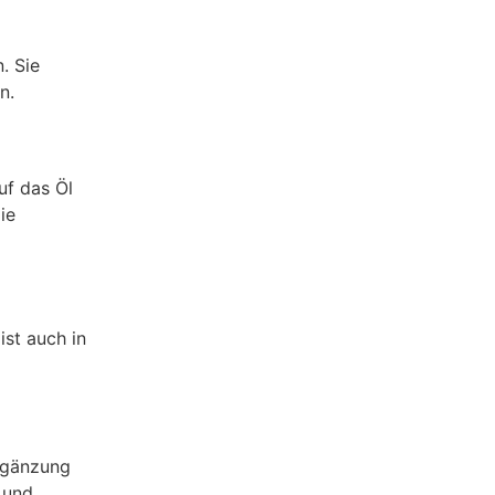
. Sie
n.
uf das Öl
ie
st auch in
Ergänzung
 und