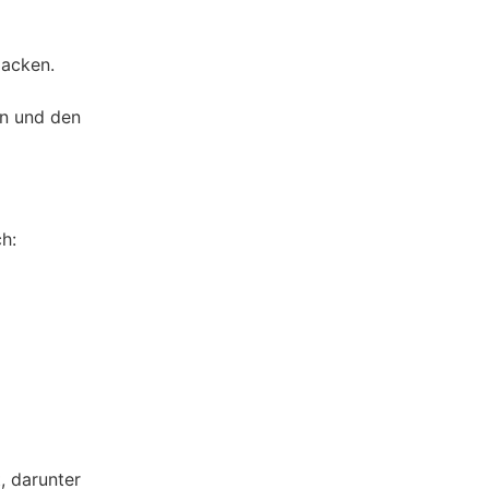
Nacken.
in und den
h:
, darunter