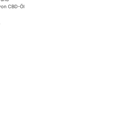
 von CBD-Öl
r