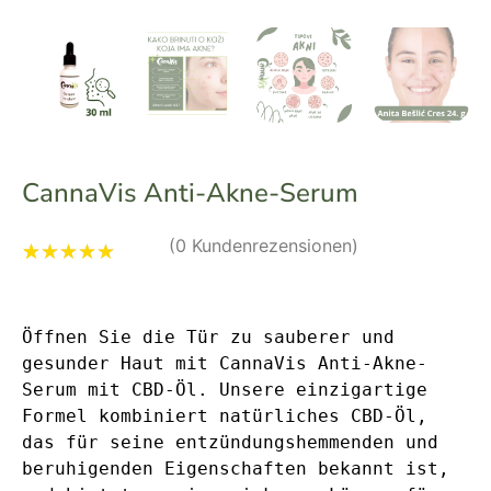
CannaVis Anti-Akne-Serum
(
0
Kundenrezensionen)
Bewertet mit
1
5.00
von 5,
basierend auf
Öffnen Sie die Tür zu sauberer und 
Kundenbewertung
gesunder Haut mit CannaVis Anti-Akne-
Serum mit CBD-Öl. Unsere einzigartige 
Formel kombiniert natürliches CBD-Öl, 
das für seine entzündungshemmenden und 
beruhigenden Eigenschaften bekannt ist, 