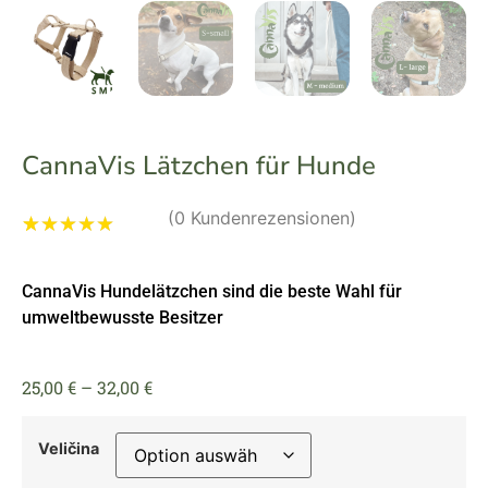
CannaVis Lätzchen für Hunde
(
0
Kundenrezensionen)
Bewertet mit
1
5.00
von 5,
CannaVis Hundelätzchen sind die beste Wahl für
basierend auf
Kundenbewertung
umweltbewusste Besitzer
25,00
€
–
32,00
€
Veličina