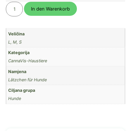
In den Warenkorb
Veličina
L, M, S
Kategorija
CannaVis-Haustiere
Namjena
Lätzchen für Hunde
Ciljana grupa
Hunde