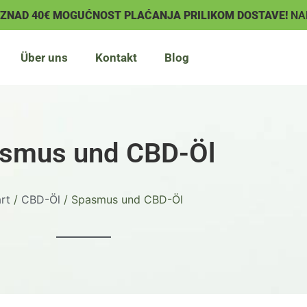
IZNAD 40€ MOGUĆNOST PLAĆANJA PRILIKOM DOSTAVE!
NA
Über uns
Kontakt
Blog
smus und CBD-Öl
rt
/
CBD-Öl
/ Spasmus und CBD-Öl