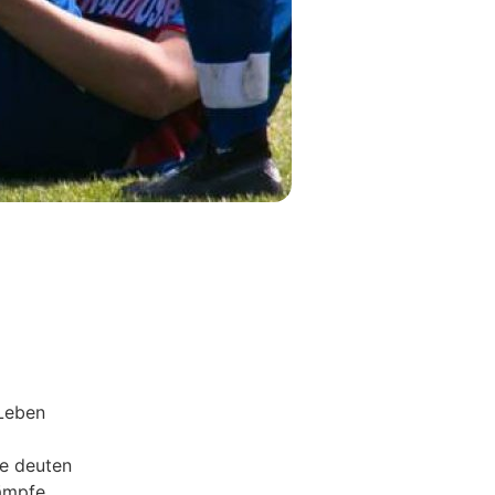
 Leben
se deuten
rämpfe