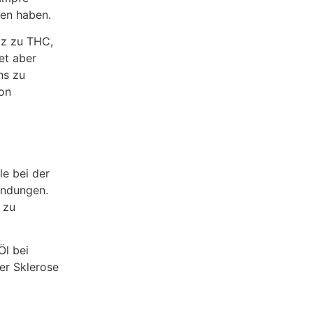
fen haben.
tz zu THC,
et aber
ns zu
on
le bei der
ündungen.
 zu
Öl bei
er Sklerose