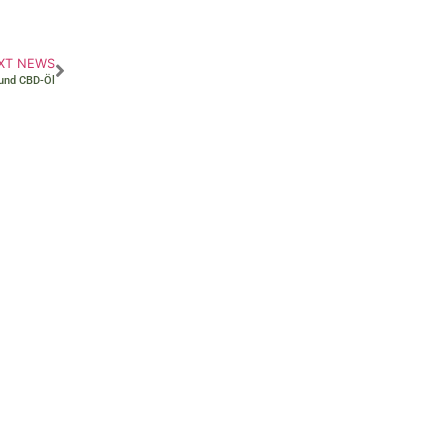
XT NEWS
und CBD-Öl