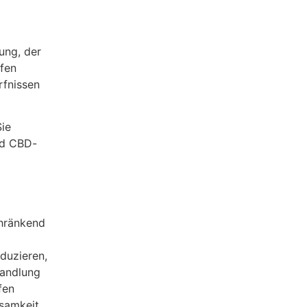
ung, der
fen
rfnissen
Sie
nd CBD-
chränkend
duzieren,
handlung
fen
ksamkeit