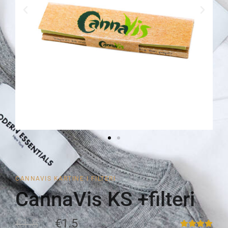
CANNAVIS KARTINE I FILTERI
CannaVis KS +filteri
€1.8
€1.5