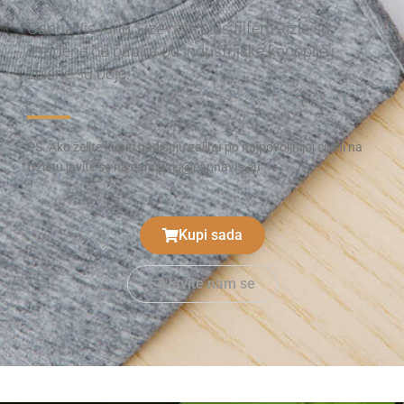
CannaVis King Size rizle plus filteri. Rizle su
izrađene od papira od industrijske konoplje i
zelene su boje.
PS. Ako želite kupiti godišnju zalihu po najpovoljnijoj cijeni na
tržištu javite se na cannavis@cannavis.eu
Kupi sada
Javite nam se