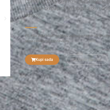
CannaVis King Size rizle plus filteri. Riz
izrađene od papira od industrijske konop
su boje.
PS. Ako želite kupiti godišnju zalihu po najpovoljnijoj cijen
se na cannavis@cannavis.eu
Kupi sada
Javite nam se