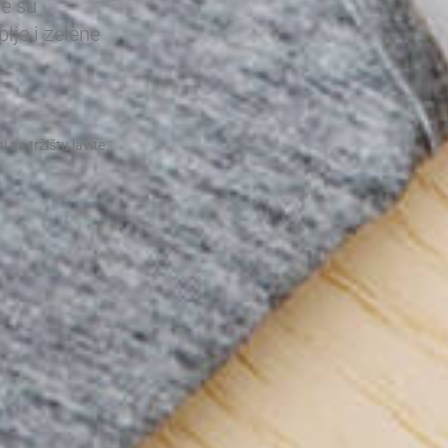
le su
lje i zelene
i na tržištu javite