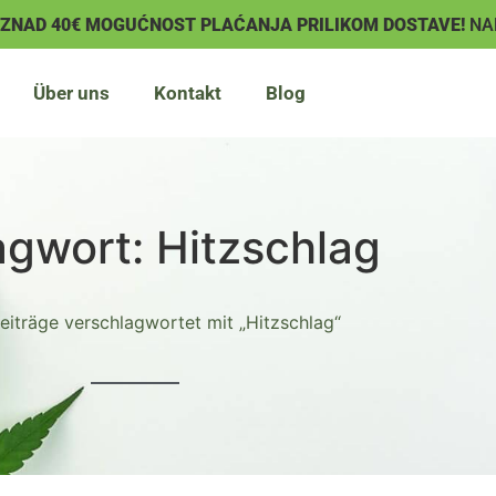
IZNAD 40€ MOGUĆNOST PLAĆANJA PRILIKOM DOSTAVE!
NA
Über uns
Kontakt
Blog
agwort: Hitzschlag
eiträge verschlagwortet mit „Hitzschlag“