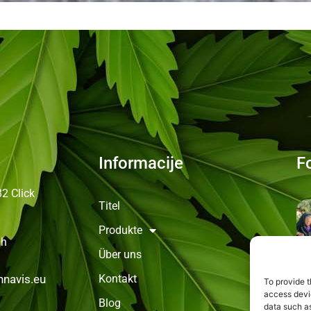
Informacije
F
82
Click
Titel
Produkte
0h
Über uns
Kontakt
navis.eu
To provide t
access devic
Blog
data such as