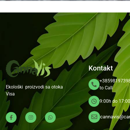
Kontakt
+3859819739
Ekološki proizvodi sa otoka
to Call
Visa
9:00h do 17:0
cannavis@can