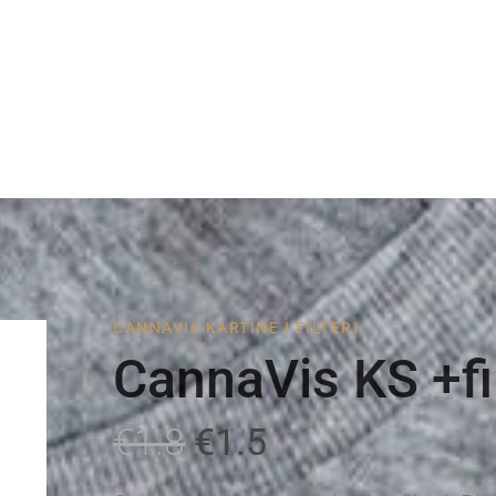
CANNAVIS KARTINE I FILTERI
CannaVis KS +fil
€1.8
€1.5