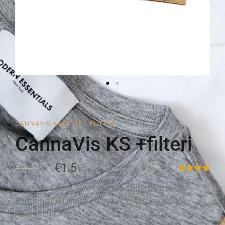
CANNAVIS KARTINE I FILTERI
CannaVis KS +filteri
€1.8
€1.5
CannaVis King Size rizle plus filteri. Rizle su
izrađene od papira od industrijske konoplje i
zelene su boje.