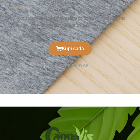
PS. Ako želite kupiti godišnju zalihu po najpovoljnijoj cijeni na
tržištu javite se na cannavis@cannavis.eu
Kupi sada
Javite nam se