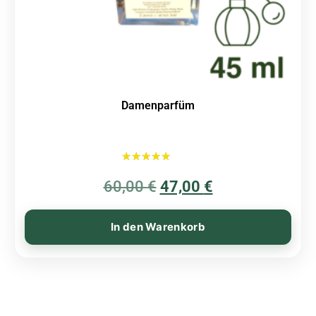
Damenparfüm
Bewertet mit
60,00
€
5.00
47,00
€
von 5
In den Warenkorb