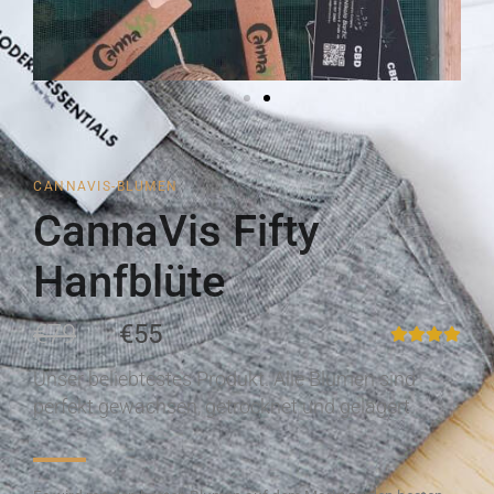
CANNAVIS-BLUMEN
CannaVis Fifty
Hanfblüte
€79
€55
Unser beliebtestes Produkt. Alle Blumen sind
perfekt gewachsen, getrocknet und gelagert.