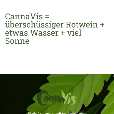
CannaVis =
überschüssiger Rotwein +
etwas Wasser + viel
Sonne
Ekološki proizvodi sa otoka Visa