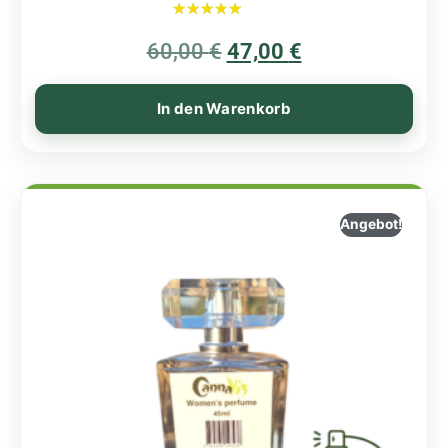
Bewertet mit
60,00
€
5.00
47,00
€
von 5
In den Warenkorb
Angebot!