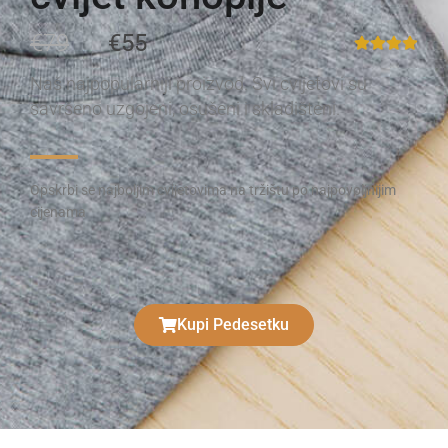
€79
€55
Naš najpopularniji proizvod. Svi cvijetovi su
savršeno uzgojeni, osušeni i skladišteni.
Opskrbi se najboljim cvijetovima na tržištu po najpovoljnijim
cijenama
Kupi Pedesetku