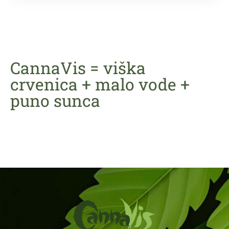
CannaVis = viška
crvenica + malo vode +
puno sunca