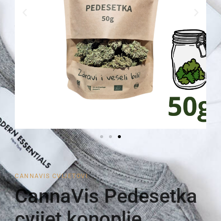
CANNAVIS CVIJETOVI
CannaVis Pedesetka
cvijet konoplje