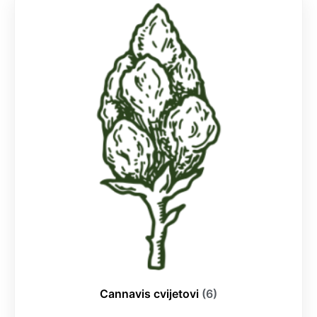
Cannavis cvijetovi
(6)