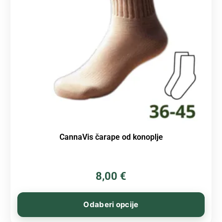
CannaVis čarape od konoplje
8,00
€
Odaberi opcije