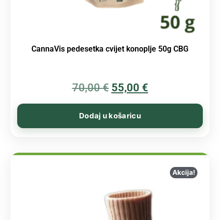
CannaVis pedesetka cvijet konoplje 50g CBG
70,00
€
55,00
€
Dodaj u košaricu
Akcija!