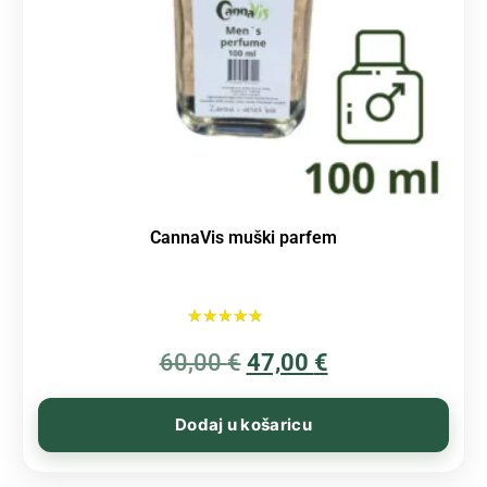
CannaVis muški parfem
Ocijenjeno
60,00
€
5.00
47,00
€
od 5
Dodaj u košaricu