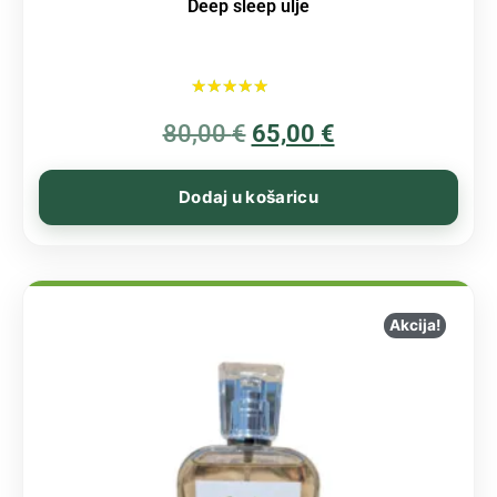
Deep sleep ulje
Ocijenjeno
80,00
€
5.00
65,00
€
od 5
Dodaj u košaricu
Akcija!