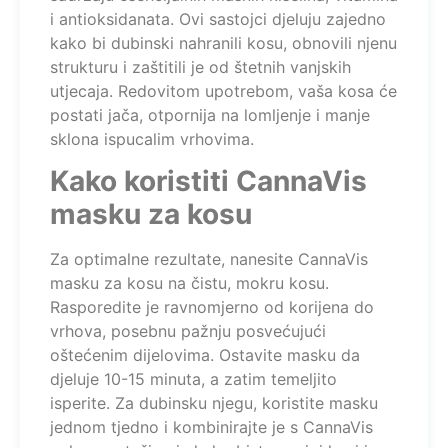
i antioksidanata. Ovi sastojci djeluju zajedno
kako bi dubinski nahranili kosu, obnovili njenu
strukturu i zaštitili je od štetnih vanjskih
utjecaja. Redovitom upotrebom, vaša kosa će
postati jača, otpornija na lomljenje i manje
sklona ispucalim vrhovima.
Kako koristiti CannaVis
masku za kosu
Za optimalne rezultate, nanesite CannaVis
masku za kosu na čistu, mokru kosu.
Rasporedite je ravnomjerno od korijena do
vrhova, posebnu pažnju posvećujući
oštećenim dijelovima. Ostavite masku da
djeluje 10-15 minuta, a zatim temeljito
isperite. Za dubinsku njegu, koristite masku
jednom tjedno i kombinirajte je s CannaVis