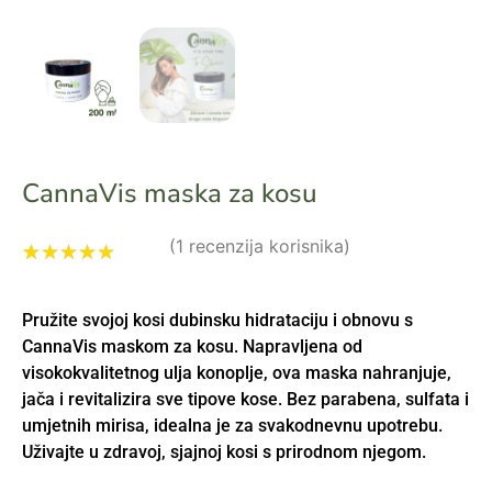
CannaVis maska za kosu
(
1
recenzija korisnika)
Korisnička
1
ocjena:
5.00
Pružite svojoj kosi dubinsku hidrataciju i obnovu s
od ukupno 5
(
korisnika)
CannaVis maskom za kosu. Napravljena od
visokokvalitetnog ulja konoplje, ova maska nahranjuje,
jača i revitalizira sve tipove kose. Bez parabena, sulfata i
umjetnih mirisa, idealna je za svakodnevnu upotrebu.
Uživajte u zdravoj, sjajnoj kosi s prirodnom njegom.