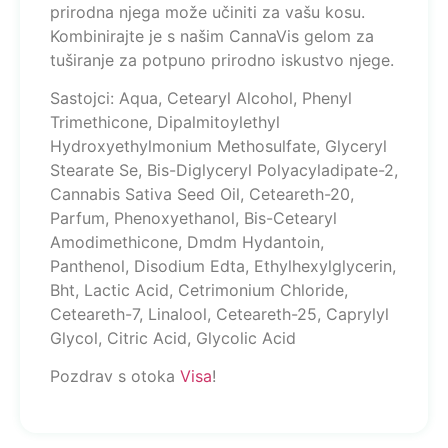
prirodna njega može učiniti za vašu kosu.
Kombinirajte je s našim CannaVis gelom za
tuširanje za potpuno prirodno iskustvo njege.
Sastojci: Aqua, Cetearyl Alcohol, Phenyl
Trimethicone, Dipalmitoylethyl
Hydroxyethylmonium Methosulfate, Glyceryl
Stearate Se, Bis-Diglyceryl Polyacyladipate-2,
Cannabis Sativa Seed Oil, Ceteareth-20,
Parfum, Phenoxyethanol, Bis-Cetearyl
Amodimethicone, Dmdm Hydantoin,
Panthenol, Disodium Edta, Ethylhexylglycerin,
Bht, Lactic Acid, Cetrimonium Chloride,
Ceteareth-7, Linalool, Ceteareth-25, Caprylyl
Glycol, Citric Acid, Glycolic Acid
Pozdrav s otoka
Visa
!