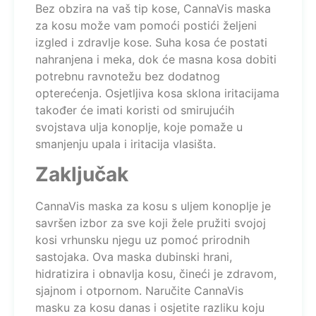
Bez obzira na vaš tip kose, CannaVis maska
za kosu može vam pomoći postići željeni
izgled i zdravlje kose. Suha kosa će postati
nahranjena i meka, dok će masna kosa dobiti
potrebnu ravnotežu bez dodatnog
opterećenja. Osjetljiva kosa sklona iritacijama
također će imati koristi od smirujućih
svojstava ulja konoplje, koje pomaže u
smanjenju upala i iritacija vlasišta.
Zaključak
CannaVis maska za kosu s uljem konoplje je
savršen izbor za sve koji žele pružiti svojoj
kosi vrhunsku njegu uz pomoć prirodnih
sastojaka. Ova maska dubinski hrani,
hidratizira i obnavlja kosu, čineći je zdravom,
sjajnom i otpornom. Naručite CannaVis
masku za kosu danas i osjetite razliku koju