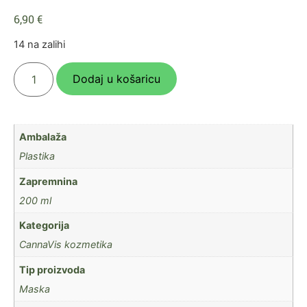
6,90
€
14 na zalihi
Dodaj u košaricu
Ambalaža
Plastika
Zapremnina
200 ml
Kategorija
CannaVis kozmetika
Tip proizvoda
Maska