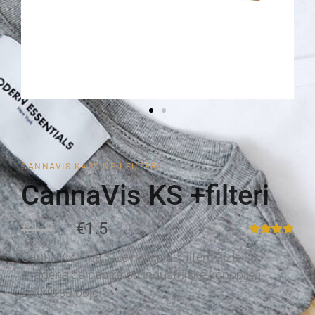
CANNAVIS KARTINE I FILTERI
CannaVis KS +filteri
€1.8
€1.5
CannaVis King Size rizle plus filteri. Rizle su
izrađene od papira od industrijske konoplje i
zelene su boje.