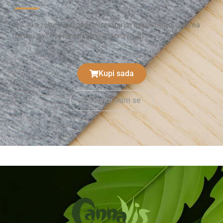
PS. Ako želite kupiti godišnju zalihu po najpovoljnijoj cijeni na
tržištu javite se na cannavis@cannavis.eu
Kupi sada
Javite nam se