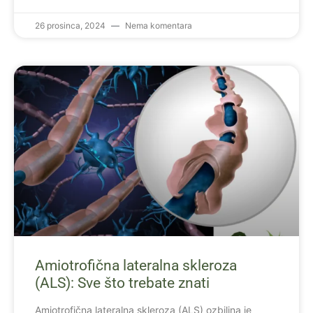
26 prosinca, 2024
Nema komentara
Amiotrofična lateralna skleroza
(ALS): Sve što trebate znati
Amiotrofična lateralna skleroza (ALS) ozbiljna je