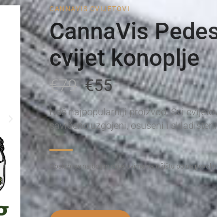
CANNAVIS CVIJETOVI
CannaVis Pede
cvijet konoplje
€79
€55
Naš najpopularniji proizvod. Svi cvijeto
savršeno uzgojeni, osušeni i skladišteni
Opskrbi se najboljim cvijetovima na tržištu po najpovolj