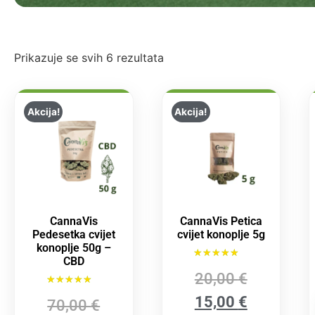
Prikazuje se svih 6 rezultata
Akcija!
Akcija!
CannaVis
CannaVis Petica
Pedesetka cvijet
cvijet konoplje 5g
konoplje 50g –
CBD
Ocijenjeno
20,00
€
5.00
od 5
Ocijenjeno
15,00
€
70,00
€
5.00
od 5