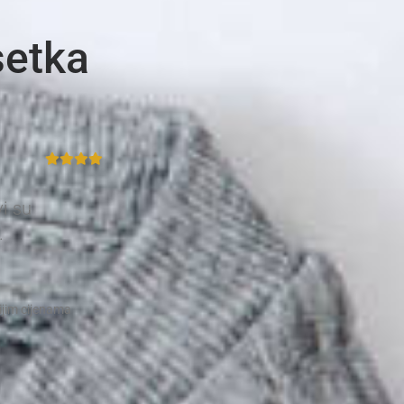
setka
vi su
.
nijim cijenama