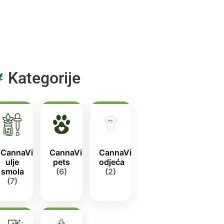
Kategorije
CannaVis
CannaVis
CannaVis
ulje
pets
odjeća
smola
(6)
(2)
(7)