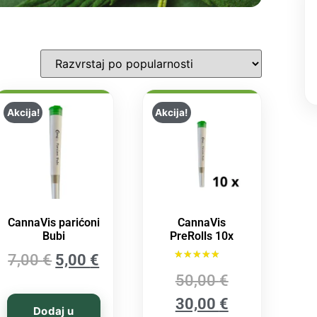
Akcija!
Akcija!
CannaVis parićoni
CannaVis
Bubi
PreRolls 10x
7,00
€
5,00
€
Ocijenjeno
50,00
€
5.00
od 5
30,00
€
Dodaj u