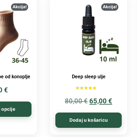
Akcija!
Akcija!
e od konoplje
Deep sleep ulje
00
€
Ocijenjeno
80,00
€
5.00
65,00
€
od 5
 opcije
Dodaj u košaricu