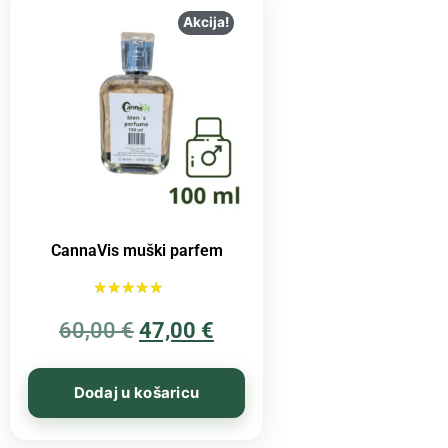
Akcija!
CannaVis muški parfem
Ocijenjeno
60,00
€
5.00
47,00
€
od 5
Dodaj u košaricu