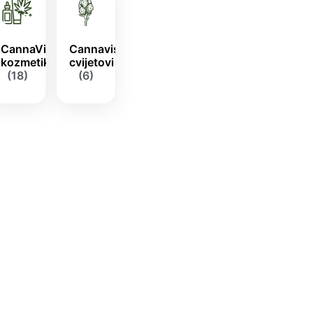
CannaVis
Cannavis
kozmetika
cvijetovi
(18)
(6)