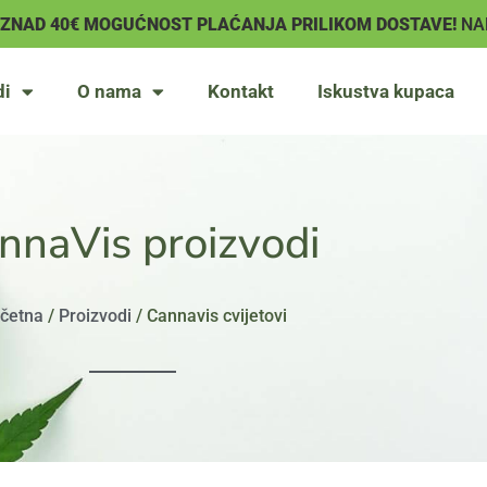
IZNAD 40€ MOGUĆNOST PLAĆANJA PRILIKOM DOSTAVE!
NA
di
O nama
Kontakt
Iskustva kupaca
nnaVis proizvodi
četna
/
Proizvodi
/ Cannavis cvijetovi