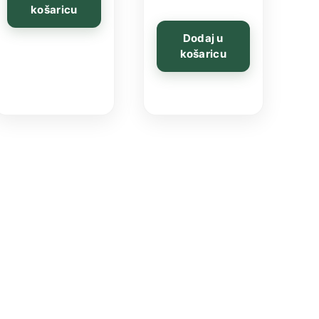
košaricu
Dodaj u
košaricu