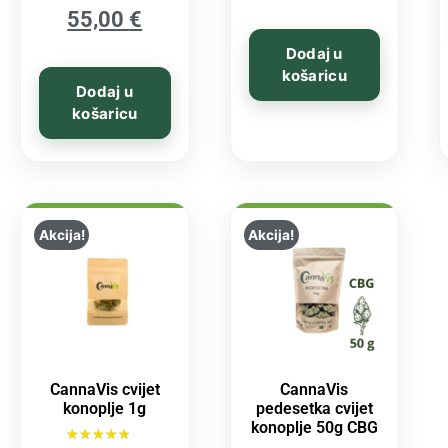
55,00
€
Dodaj u
košaricu
Dodaj u
košaricu
Akcija!
Akcija!
CannaVis cvijet
CannaVis
konoplje 1g
pedesetka cvijet
konoplje 50g CBG