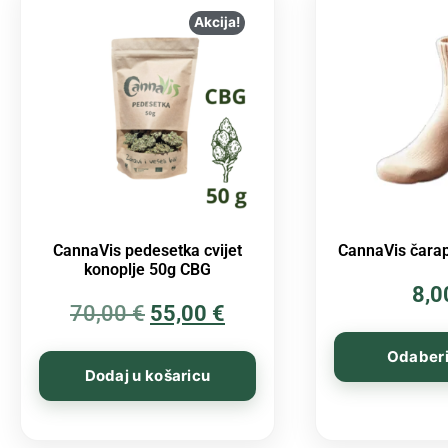
Akcija!
CannaVis pedesetka cvijet
CannaVis čarap
konoplje 50g CBG
8,
70,00
€
55,00
€
Odaberi
Dodaj u košaricu