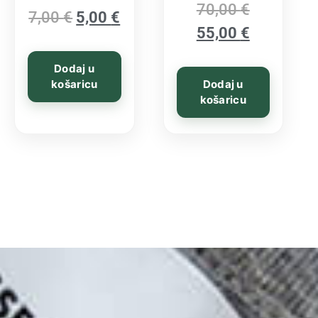
Ocijenjeno
70,00
€
7,00
€
5,00
€
4.00
od 5
55,00
€
Dodaj u
košaricu
Dodaj u
košaricu