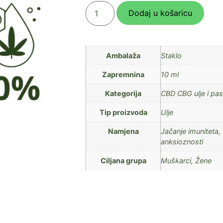
Dodaj u košaricu
Ambalaža
Staklo
Zapremnina
10 ml
Kategorija
CBD CBG ulje i pas
Tip proizvoda
Ulje
Namjena
Jačanje imuniteta,
anksioznosti
Ciljana grupa
Muškarci, Žene