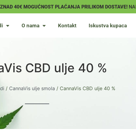
IZNAD 40€ MOGUĆNOST PLAĆANJA PRILIKOM DOSTAVE!
NA
di
O nama
Kontakt
Iskustva kupaca
Vis CBD ulje 40 %
di
/
CannaVis ulje smola
/ CannaVis CBD ulje 40 %