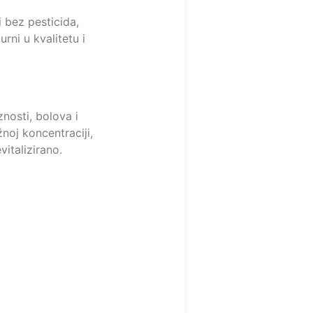
i bez pesticida,
rni u kvalitetu i
nosti, bolova i
noj koncentraciji,
italizirano.