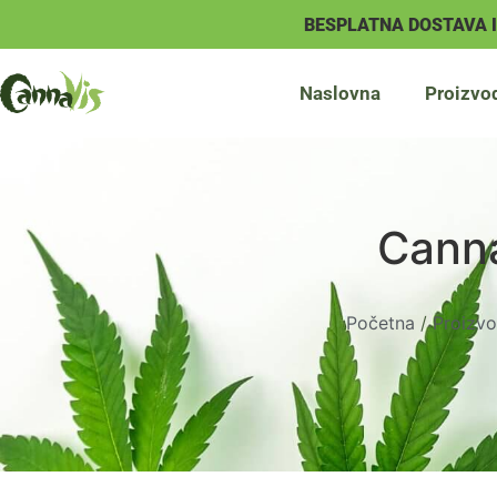
BESPLATNA DOSTAVA 
Naslovna
Proizvo
Canna
Početna
/
Proizvo