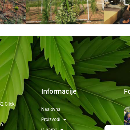
Informacije
F
82
Click
Naslovna
Proizvodi
0h
O nama