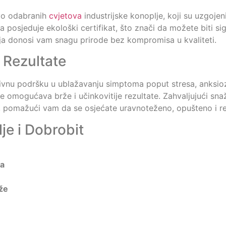
ivo odabranih
cvjetova
industrijske konoplje, koji su uzgojen
a posjeduje ekološki certifikat, što znači da možete biti sigu
a donosi vam snagu prirode bez kompromisa u kvaliteti.
 Rezultate
nzivnu podršku u ublažavanju simptoma poput stresa, anksioz
 omogućava brže i učinkovitije rezultate. Zahvaljujući snaž
, pomažući vam da se osjećate uravnoteženo, opušteno i rev
je i Dobrobit
va
že