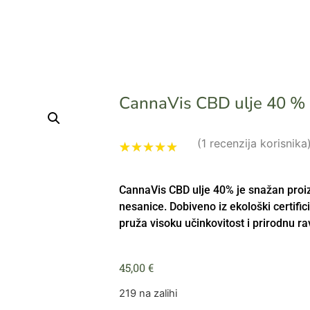
CannaVis CBD ulje 40 %
(
1
recenzija korisnika
Korisnička
1
ocjena:
5.00
CannaVis CBD ulje 40% je snažan proiz
od ukupno
5 (
nesanice. Dobiveno iz ekološki certific
korisnika)
pruža visoku učinkovitost i prirodnu r
45,00
€
219 na zalihi