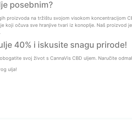
lje posebnim?
gih proizvoda na tržištu svojom visokom koncentracijom C
e koji očuva sve hranjive tvari iz konoplje. Naš proizvod je 
.
je 40% i iskusite snagu prirode!
i obogatite svoj život s CannaVis CBD uljem. Naručite odmah 
og ulja!