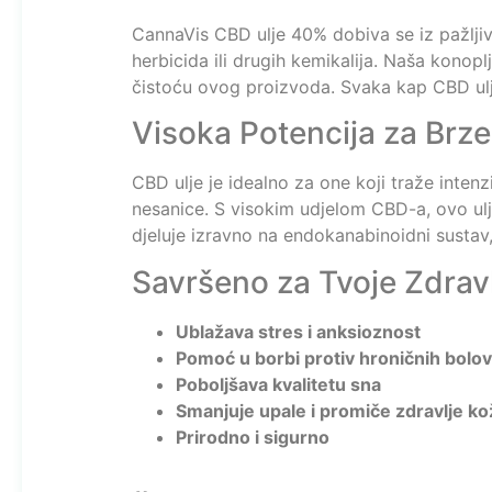
CannaVis CBD ulje 40% dobiva se iz pažlj
herbicida ili drugih kemikalija. Naša konoplj
čistoću ovog proizvoda. Svaka kap CBD ulj
Visoka Potencija za Brze
CBD ulje je idealno za one koji traže inte
nesanice. S visokim udjelom CBD-a, ovo ulje
djeluje izravno na endokanabinoidni sustav
Savršeno za Tvoje Zdravl
Ublažava stres i anksioznost
Pomoć u borbi protiv hroničnih bolo
Poboljšava kvalitetu sna
Smanjuje upale i promiče zdravlje ko
Prirodno i sigurno