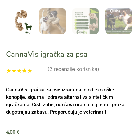
CannaVis igračka za psa
(
2
recenzije korisnika)
Korisničke
2
ocjene:
5.00
CannaVis igračka za pse izrađena je od ekološke
od ukupno 5
(
korisnika)
konoplje, sigurna i zdrava alternativa sintetičkim
igračkama. Čisti zube, održava oralnu higijenu i pruža
dugotrajnu zabavu. Preporučuju je veterinari!
4,00
€