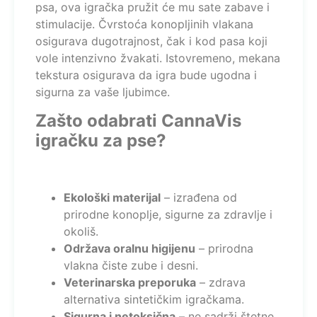
psa, ova igračka pružit će mu sate zabave i
stimulacije. Čvrstoća konopljinih vlakana
osigurava dugotrajnost, čak i kod pasa koji
vole intenzivno žvakati. Istovremeno, mekana
tekstura osigurava da igra bude ugodna i
sigurna za vaše ljubimce.
Zašto odabrati CannaVis
igračku za pse?
Ekološki materijal
– izrađena od
prirodne konoplje, sigurne za zdravlje i
okoliš.
Održava oralnu higijenu
– prirodna
vlakna čiste zube i desni.
Veterinarska preporuka
– zdrava
alternativa sintetičkim igračkama.
Sigurna i netoksična
– ne sadrži štetne