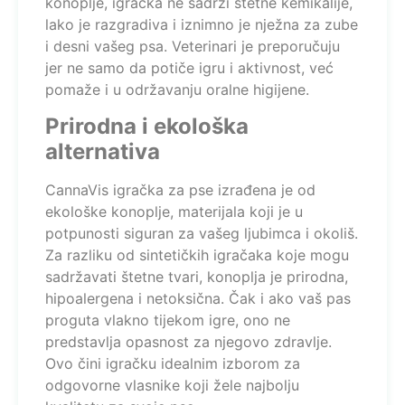
konoplje, igračka ne sadrži štetne kemikalije,
lako je razgradiva i iznimno je nježna za zube
i desni vašeg psa. Veterinari je preporučuju
jer ne samo da potiče igru i aktivnost, već
pomaže i u održavanju oralne higijene.
Prirodna i ekološka
alternativa
CannaVis igračka za pse izrađena je od
ekološke konoplje, materijala koji je u
potpunosti siguran za vašeg ljubimca i okoliš.
Za razliku od sintetičkih igračaka koje mogu
sadržavati štetne tvari, konoplja je prirodna,
hipoalergena i netoksična. Čak i ako vaš pas
proguta vlakno tijekom igre, ono ne
predstavlja opasnost za njegovo zdravlje.
Ovo čini igračku idealnim izborom za
odgovorne vlasnike koji žele najbolju