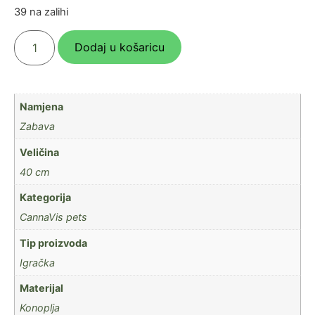
39 na zalihi
Dodaj u košaricu
Namjena
Zabava
Veličina
40 cm
Kategorija
CannaVis pets
Tip proizvoda
Igračka
Materijal
Konoplja