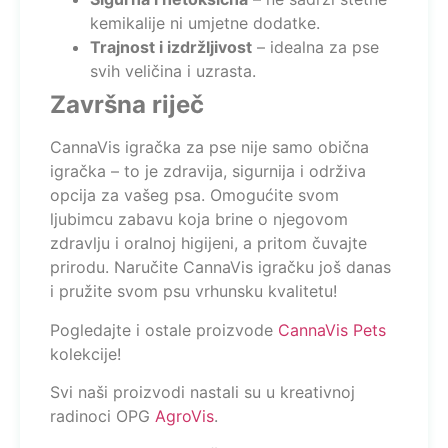
kemikalije ni umjetne dodatke.
Trajnost i izdržljivost
– idealna za pse
svih veličina i uzrasta.
Završna riječ
CannaVis igračka za pse nije samo obična
igračka – to je zdravija, sigurnija i održiva
opcija za vašeg psa. Omogućite svom
ljubimcu zabavu koja brine o njegovom
zdravlju i oralnoj higijeni, a pritom čuvajte
prirodu. Naručite CannaVis igračku još danas
i pružite svom psu vrhunsku kvalitetu!
Pogledajte i ostale proizvode
CannaVis Pets
kolekcije!
Svi naši proizvodi nastali su u kreativnoj
radinoci OPG
AgroVis
.