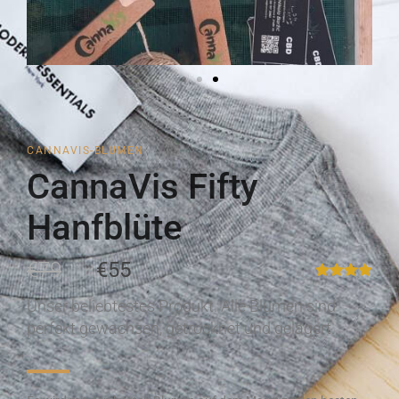
CANNAVIS-BLUMEN
CannaVis Fifty
Hanfblüte
€79
€55
Unser beliebtestes Produkt. Alle Blumen sind
perfekt gewachsen, getrocknet und gelagert.