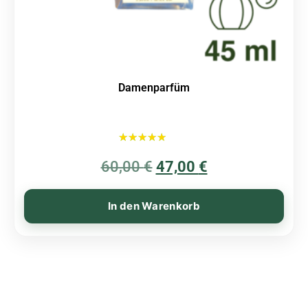
Damenparfüm
Bewertet mit
60,00
€
5.00
47,00
€
von 5
In den Warenkorb