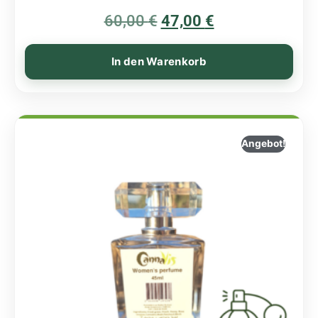
Bewertet mit
60,00
€
5.00
47,00
€
von 5
In den Warenkorb
Angebot!