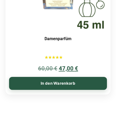
Damenparfüm
Bewertet mit
60,00
€
5.00
47,00
€
von 5
In den Warenkorb