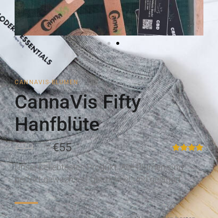
CANNAVIS-BLUMEN
CannaVis Fifty
Hanfblüte
€79
€55
Unser beliebtestes Produkt. Alle Blumen sind
perfekt gewachsen, getrocknet und gelagert.