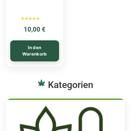
Bewertet mit
10,00
€
5.00
von 5
In den
Warenkorb
Kategorien