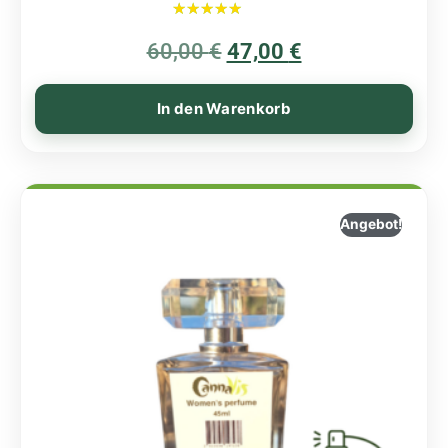
Bewertet mit
60,00
€
5.00
47,00
€
von 5
In den Warenkorb
Angebot!