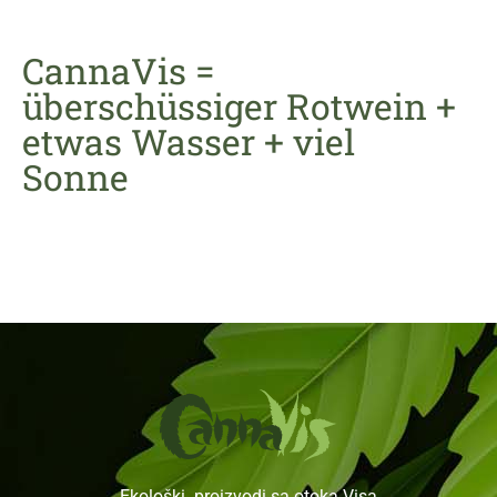
CannaVis =
überschüssiger Rotwein +
etwas Wasser + viel
Sonne
Ekološki proizvodi sa otoka Visa