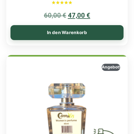
Bewertet mit
60,00
€
5.00
47,00
€
von 5
In den Warenkorb
Angebot!