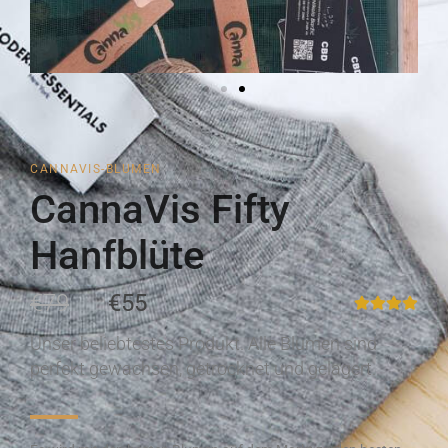
CANNAVIS-BLUMEN
CannaVis Fifty
Hanfblüte
€79
€55
Unser beliebtestes Produkt. Alle Blumen sind
perfekt gewachsen, getrocknet und gelagert.