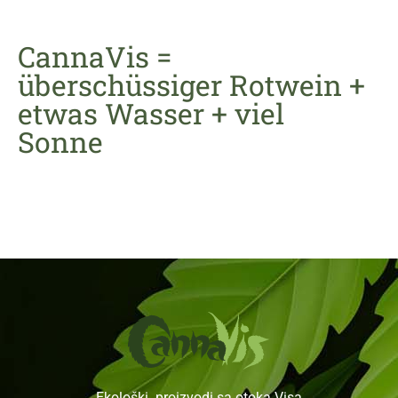
CannaVis =
überschüssiger Rotwein +
etwas Wasser + viel
Sonne
Ekološki proizvodi sa otoka Visa