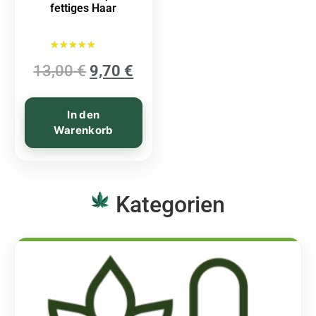
fettiges Haar
Bewertet mit
13,00
€
9,70
€
5.00
von 5
In den
Warenkorb
Kategorien