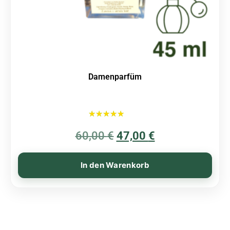
Damenparfüm
Bewertet mit
60,00
€
5.00
47,00
€
von 5
In den Warenkorb