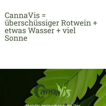
CannaVis =
überschüssiger Rotwein +
etwas Wasser + viel
Sonne
Ekološki proizvodi sa otoka Visa