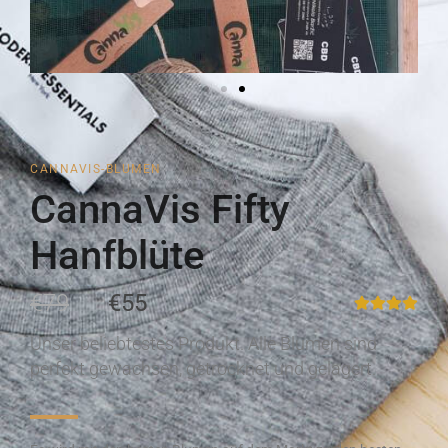
CANNAVIS-BLUMEN
CannaVis Fifty
Hanfblüte
€79
€55
Unser beliebtestes Produkt. Alle Blumen sind
perfekt gewachsen, getrocknet und gelagert.