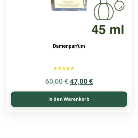
Damenparfüm
Bewertet mit
60,00
€
5.00
47,00
€
von 5
In den Warenkorb