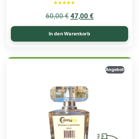
Bewertet mit
60,00
€
5.00
47,00
€
von 5
In den Warenkorb
Angebot!