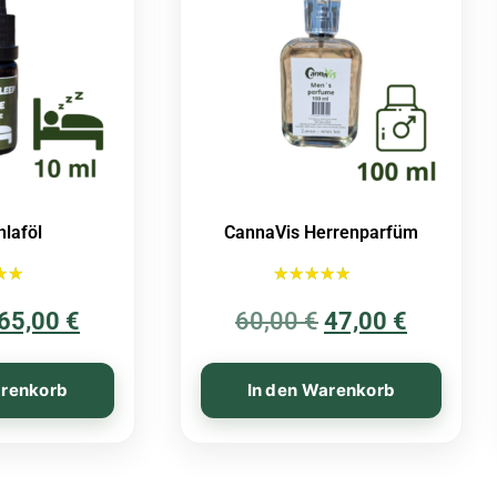
hlaföl
CannaVis Herrenparfüm
et mit
Bewertet mit
00
65,00
€
60,00
€
5.00
47,00
€
 5
von 5
arenkorb
In den Warenkorb