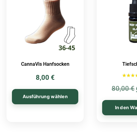
CannaVis Hanfsocken
Tiefsc
8,00
€
Bewert
80,00
€
5.
von
Ausführung wählen
In den W