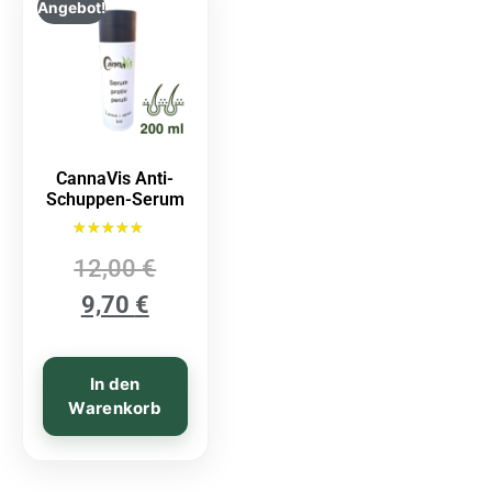
Angebot!
CannaVis Anti-
Schuppen-Serum
Bewertet mit
12,00
€
5.00
von 5
9,70
€
In den
Warenkorb