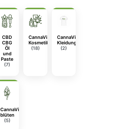
CBD
CannaVis-
CannaVis
CBG
Kosmetik
Kleidung
Öl
(18)
(2)
und
Paste
(7)
CannaVis
blüten
(5)