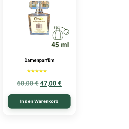
Damenparfüm
Bewertet mit
60,00
€
5.00
47,00
€
von 5
In den Warenkorb