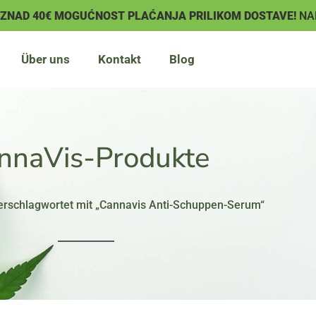
IZNAD 40€ MOGUĆNOST PLAĆANJA PRILIKOM DOSTAVE!
NA
Über uns
Kontakt
Blog
nnaVis-Produkte
erschlagwortet mit „Cannavis Anti-Schuppen-Serum“