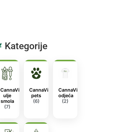
Kategorije
CannaVis
CannaVis
CannaVis
ulje
pets
odjeća
smola
(6)
(2)
(7)