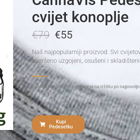
cvijet konoplje
€79
€55
Naš najpopularniji proizvod. Svi cvijeto
savršeno uzgojeni, osušeni i skladišteni
Opskrbi se najboljim cvijetovima na tržištu po najpovolj
Kupi
Pedesetku