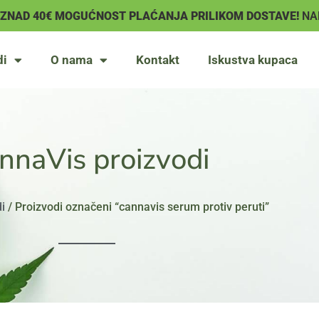
IZNAD 40€ MOGUĆNOST PLAĆANJA PRILIKOM DOSTAVE!
NA
di
O nama
Kontakt
Iskustva kupaca
nnaVis proizvodi
i
/ Proizvodi označeni “cannavis serum protiv peruti”