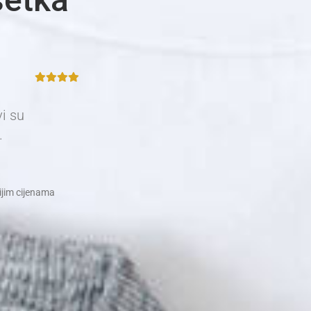
vi su
.
nijim cijenama