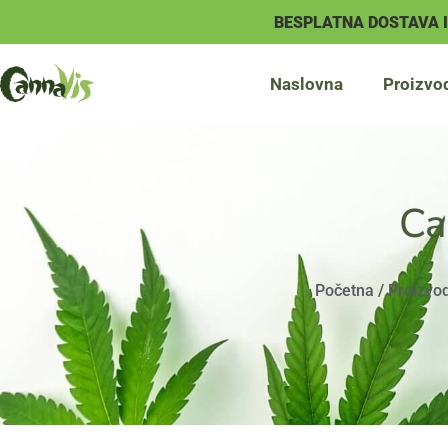
BESPLATNA DOSTAVA 
Naslovna
Proizvo
Ca
Početna
/
Proizvod