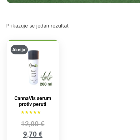
Prikazuje se jedan rezultat
Akcija!
CannaVis serum
protiv peruti
Ocijenjeno
12,00
€
5.00
od 5
9,70
€