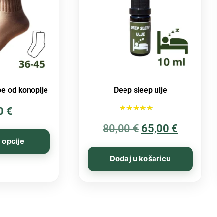
e od konoplje
Deep sleep ulje
00
€
Ocijenjeno
80,00
€
5.00
65,00
€
od 5
 opcije
Dodaj u košaricu