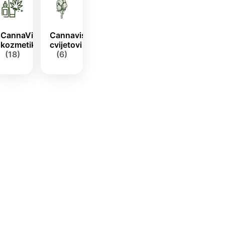
CannaVis
Cannavis
kozmetika
cvijetovi
(18)
(6)