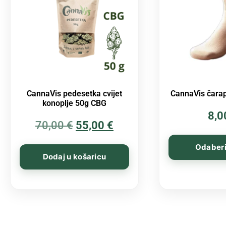
CannaVis pedesetka cvijet
CannaVis čarap
konoplje 50g CBG
8,
70,00
€
55,00
€
Odaberi
Dodaj u košaricu