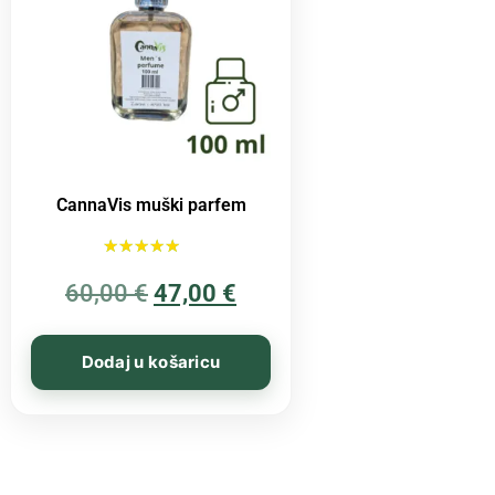
CannaVis muški parfem
Ocijenjeno
60,00
€
5.00
47,00
€
od 5
Dodaj u košaricu