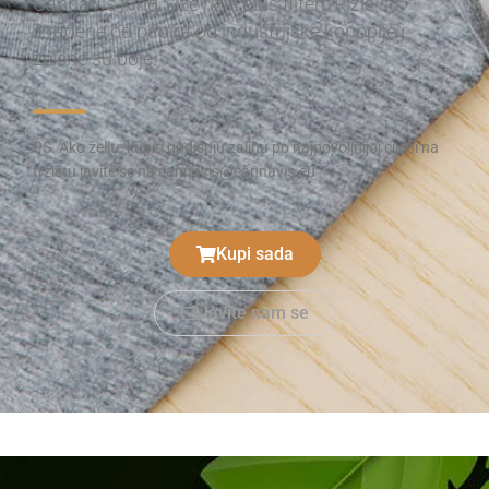
CannaVis King Size rizle plus filteri. Rizle su
izrađene od papira od industrijske konoplje i
zelene su boje.
PS. Ako želite kupiti godišnju zalihu po najpovoljnijoj cijeni na
tržištu javite se na cannavis@cannavis.eu
Kupi sada
Javite nam se