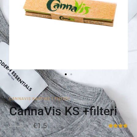
CANNAVIS KARTINE I FILTERI
CannaVis KS +filteri
€1.8
€1.5