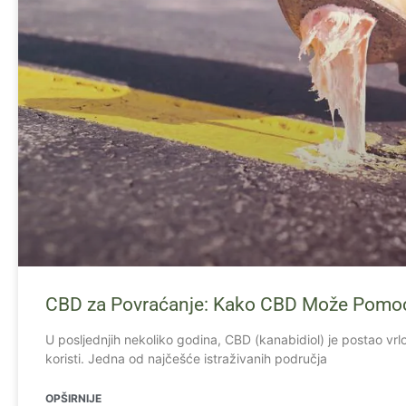
CBD za Povraćanje: Kako CBD Može Pomoć
U posljednjih nekoliko godina, CBD (kanabidiol) je postao vrl
koristi. Jedna od najčešće istraživanih područja
OPŠIRNIJE