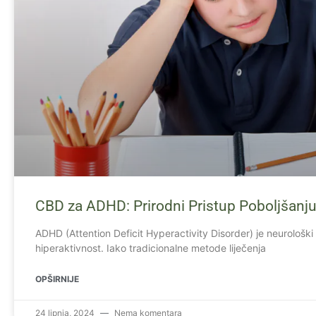
CBD za ADHD: Prirodni Pristup Poboljšan
ADHD (Attention Deficit Hyperactivity Disorder) je neurološki
hiperaktivnost. Iako tradicionalne metode liječenja
OPŠIRNIJE
24 lipnja, 2024
Nema komentara