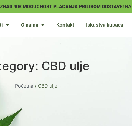
IZNAD 40€ MOGUĆNOST PLAĆANJA PRILIKOM DOSTAVE!
NA
di
O nama
Kontakt
Iskustva kupaca
tegory: CBD ulje
Početna
/ CBD ulje