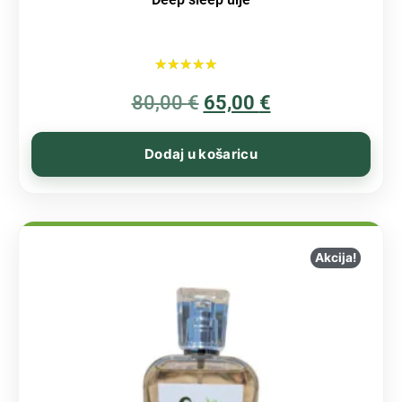
Ocijenjeno
80,00
€
5.00
65,00
€
od 5
Dodaj u košaricu
Akcija!