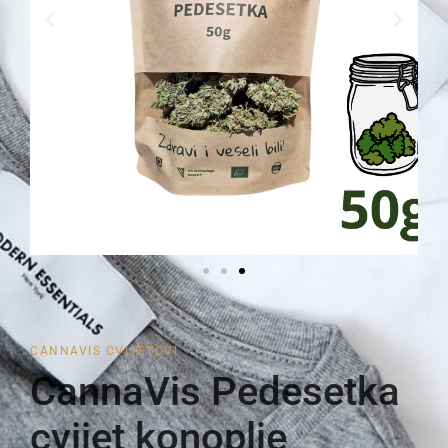
CANNAVIS CVIJETOVI
CannaVis Pedesetka
cvijet konoplje