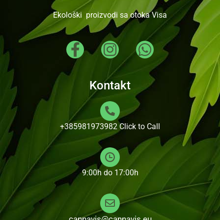
Ekološki proizvodi sa otoka Visa
Kontakt
+385981973982
Click to Call
9:00h do 17:00h
cannavis@cannavis.eu