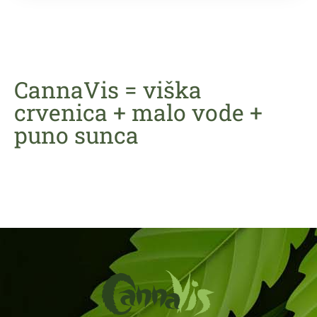
CannaVis = viška
crvenica + malo vode +
puno sunca