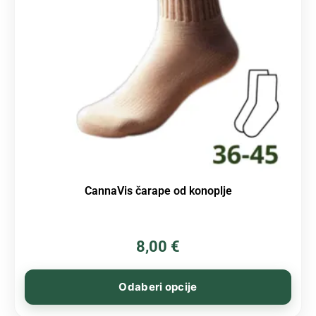
CannaVis čarape od konoplje
8,00
€
Odaberi opcije