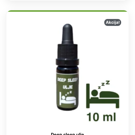
Akcija!
Deep sleep ulje