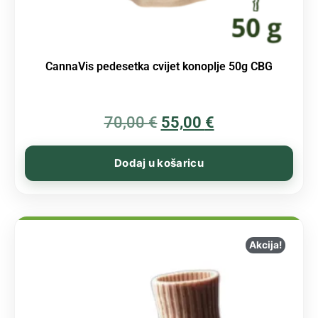
CannaVis pedesetka cvijet konoplje 50g CBG
70,00
€
55,00
€
Dodaj u košaricu
Akcija!