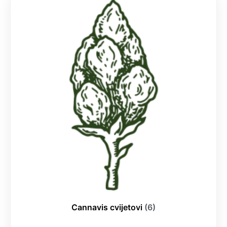
Cannavis cvijetovi
(6)