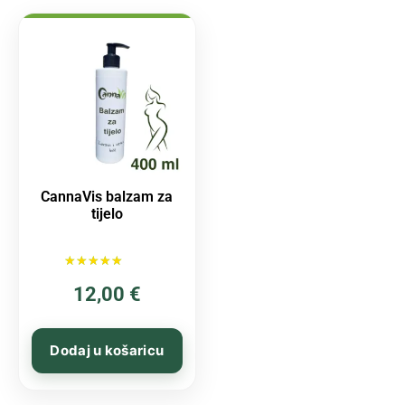
CannaVis balzam za
tijelo
Ocijenjeno
12,00
€
5.00
od 5
Dodaj u košaricu