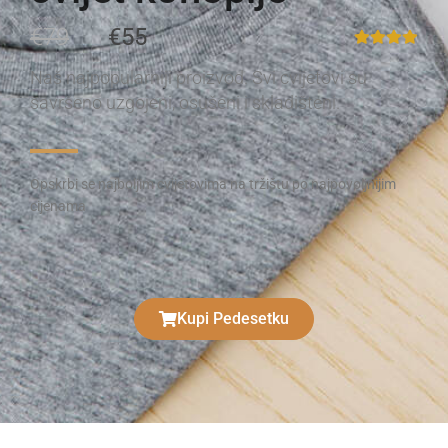
€79
€55
Naš najpopularniji proizvod. Svi cvijetovi su
savršeno uzgojeni, osušeni i skladišteni.
Opskrbi se najboljim cvijetovima na tržištu po najpovoljnijim
cijenama
Kupi Pedesetku