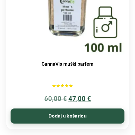
CannaVis muški parfem
Ocijenjeno
60,00
€
5.00
47,00
€
od 5
Dodaj u košaricu