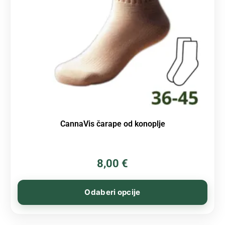
CannaVis čarape od konoplje
8,00
€
Odaberi opcije