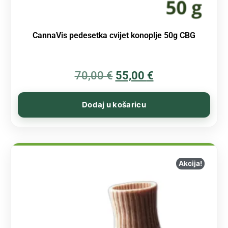
CannaVis pedesetka cvijet konoplje 50g CBG
70,00
€
55,00
€
Dodaj u košaricu
Akcija!