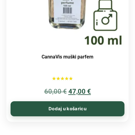
CannaVis muški parfem
Ocijenjeno
60,00
€
5.00
47,00
€
od 5
Dodaj u košaricu