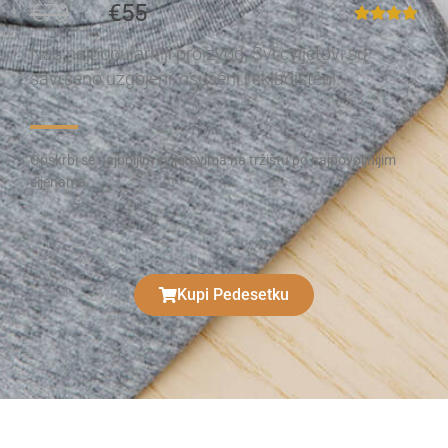
€79
€55
Naš najpopularniji proizvod. Svi cvijetovi su
savršeno uzgojeni, osušeni i skladišteni.
Opskrbi se najboljim cvijetovima na tržištu po najpovoljnijim
cijenama
Kupi Pedesetku