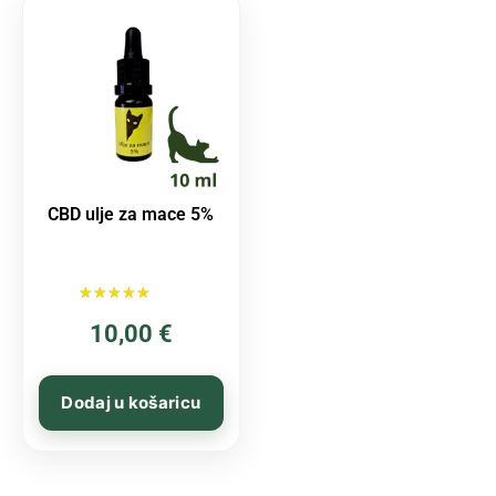
CBD ulje za mace 5%
Ocijenjeno
10,00
€
5.00
od 5
Dodaj u košaricu