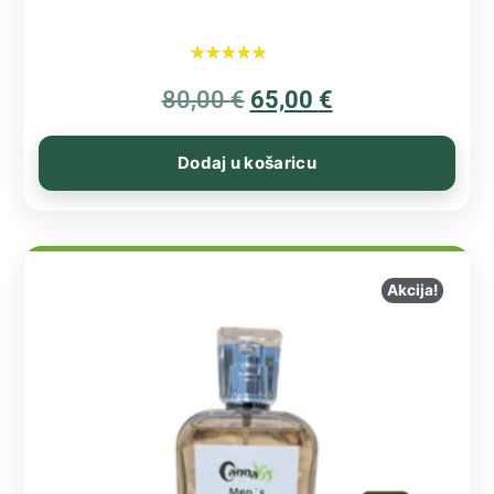
Ocijenjeno
80,00
€
5.00
65,00
€
od 5
Dodaj u košaricu
Akcija!