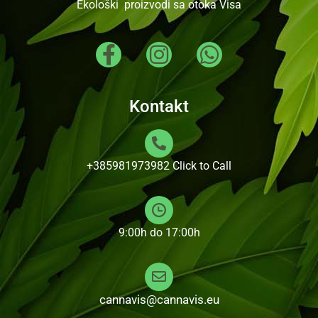
Ekološki proizvodi sa otoka Visa
Kontakt
+385981973982
Click to Call
9:00h do 17:00h
cannavis@cannavis.eu