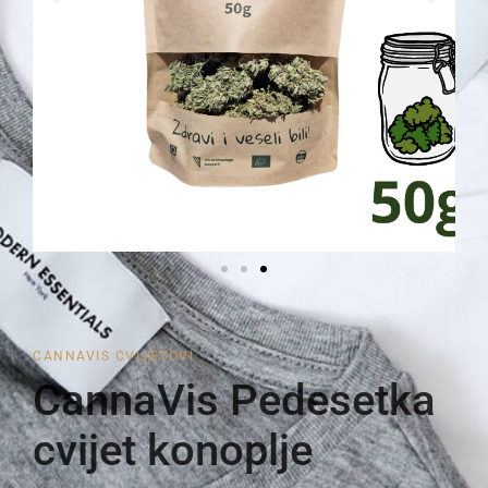
CANNAVIS CVIJETOVI
CannaVis Pedesetka
cvijet konoplje