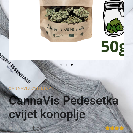
CANNAVIS CVIJETOVI
CannaVis Pedesetka
cvijet konoplje
€79
€55