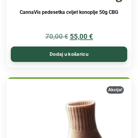
CannaVis pedesetka cvijet konoplje 50g CBG
70,00
€
55,00
€
Dodaj u košaricu
Akcija!