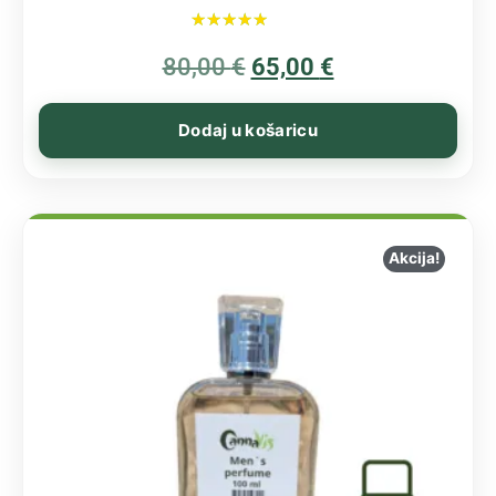
Ocijenjeno
80,00
€
5.00
65,00
€
od 5
Dodaj u košaricu
Akcija!