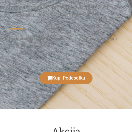
Naš najpopularniji proizvod. Svi cvijetovi su
savršeno uzgojeni, osušeni i skladišteni.
Opskrbi se najboljim cvijetovima na tržištu po najpovoljnijim
cijenama
Kupi Pedesetku
Akcija