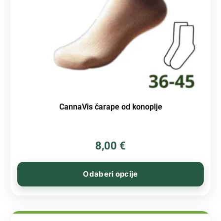
CannaVis čarape od konoplje
8,00
€
Odaberi opcije