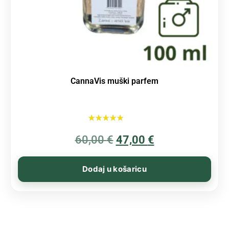
CannaVis muški parfem
Ocijenjeno
60,00
€
5.00
47,00
€
od 5
Dodaj u košaricu