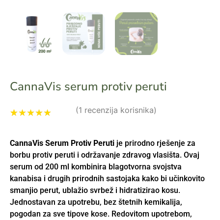
CannaVis serum protiv peruti
(
1
recenzija korisnika)
Korisnička
1
ocjena:
5.00
CannaVis Serum Protiv Peruti
je prirodno rješenje za
od ukupno 5
(
korisnika)
borbu protiv peruti i održavanje zdravog vlasišta. Ovaj
serum od 200 ml kombinira blagotvorna svojstva
kanabisa i drugih prirodnih sastojaka kako bi učinkovito
smanjio perut, ublažio svrbež i hidratizirao kosu.
Jednostavan za upotrebu, bez štetnih kemikalija,
pogodan za sve tipove kose. Redovitom upotrebom,