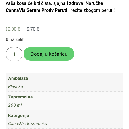
vaša kosa će biti čista, sjajna i zdrava. Naručite
CannaVis Serum Protiv Peruti
i recite zbogom peruti!
12,00
€
9,70
€
6 na zalihi
Dodaj u košaricu
Ambalaža
Plastika
Zapremnina
200 ml
Kategorija
CannaVis kozmetika