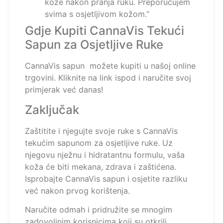
kože nakon pranja ruku. Preporučujem
svima s osjetljivom kožom.”
Gdje Kupiti CannaVis Tekući
Sapun za Osjetljive Ruke
CannaVis sapun možete kupiti u našoj online
trgovini. Kliknite na link ispod i naručite svoj
primjerak već danas!
Zaključak
Zaštitite i njegujte svoje ruke s CannaVis
tekućim sapunom za osjetljive ruke. Uz
njegovu nježnu i hidratantnu formulu, vaša
koža će biti mekana, zdrava i zaštićena.
Isprobajte CannaVis sapun i osjetite razliku
već nakon prvog korištenja.
Naručite odmah i pridružite se mnogim
zadovoljnim korisnicima koji su otkrili