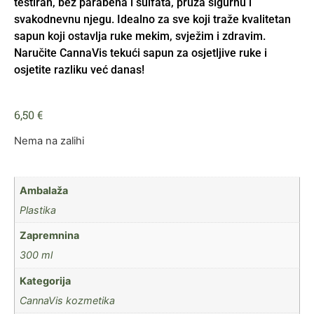
testiran, bez parabena i sulfata, pruža sigurnu i
svakodnevnu njegu. Idealno za sve koji traže kvalitetan
sapun koji ostavlja ruke mekim, svježim i zdravim.
Naručite CannaVis tekući sapun za osjetljive ruke i
osjetite razliku već danas!
6,50
€
Nema na zalihi
Ambalaža
Plastika
Zapremnina
300 ml
Kategorija
CannaVis kozmetika