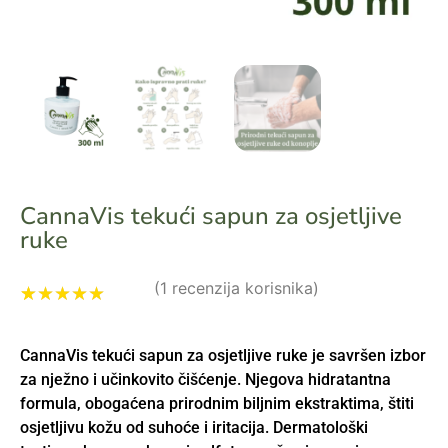
CannaVis tekući sapun za osjetljive
ruke
(
1
recenzija korisnika)
Korisnička
1
ocjena:
5.00
CannaVis tekući sapun za osjetljive ruke je savršen izbor
od ukupno 5
(
korisnika)
za nježno i učinkovito čišćenje. Njegova hidratantna
formula, obogaćena prirodnim biljnim ekstraktima, štiti
osjetljivu kožu od suhoće i iritacija. Dermatološki