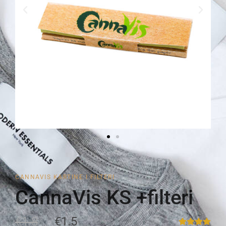
CANNAVIS KARTINE I FILTERI
CannaVis KS +filteri
€1.8
€1.5