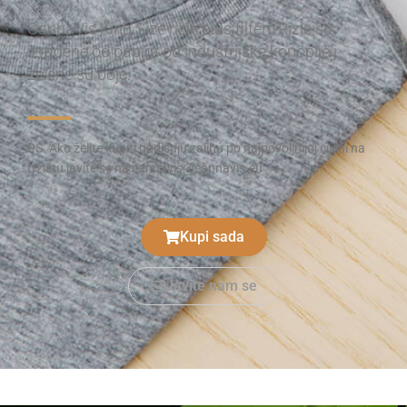
CannaVis King Size rizle plus filteri. Rizle su
izrađene od papira od industrijske konoplje i
zelene su boje.
PS. Ako želite kupiti godišnju zalihu po najpovoljnijoj cijeni na
tržištu javite se na cannavis@cannavis.eu
Kupi sada
Javite nam se