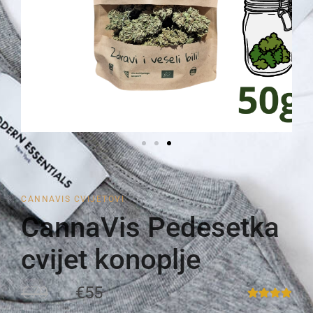
CANNAVIS CVIJETOVI
CannaVis Pedesetka
cvijet konoplje
€79
€55