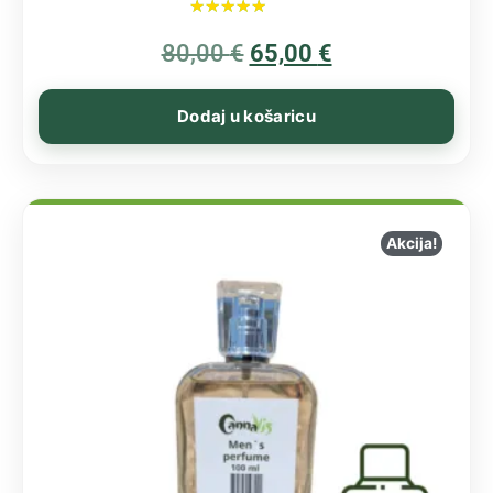
Ocijenjeno
80,00
€
5.00
65,00
€
od 5
Dodaj u košaricu
Akcija!