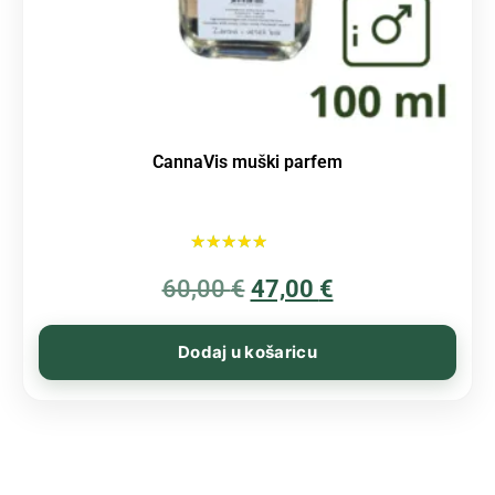
CannaVis muški parfem
Ocijenjeno
60,00
€
5.00
47,00
€
od 5
Dodaj u košaricu