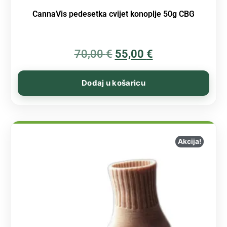
CannaVis pedesetka cvijet konoplje 50g CBG
70,00
€
55,00
€
Dodaj u košaricu
Akcija!