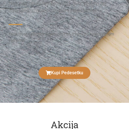
Naš najpopularniji proizvod. Svi cvijetovi su
savršeno uzgojeni, osušeni i skladišteni.
Opskrbi se najboljim cvijetovima na tržištu po najpovoljnijim
cijenama
Kupi Pedesetku
Akcija