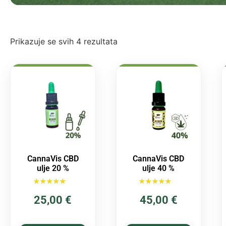
Prikazuje se svih 4 rezultata
CannaVis CBD
CannaVis CBD
ulje 20 %
ulje 40 %
Ocijenjeno
Ocijenjeno
25,00
€
45,00
€
5.00
5.00
od 5
od 5