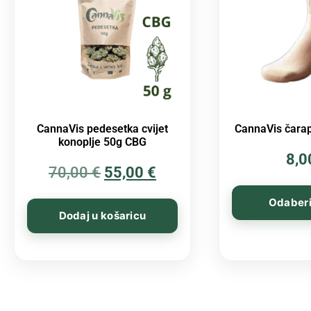
CannaVis pedesetka cvijet
CannaVis čarap
konoplje 50g CBG
8,
70,00
€
55,00
€
Odaberi
Dodaj u košaricu