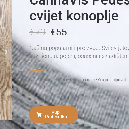
cvijet konoplje
€79
€55
Naš najpopularniji proizvod. Svi cvijeto
savršeno uzgojeni, osušeni i skladišteni
Opskrbi se najboljim cvijetovima na tržištu po najpovolj
Kupi
Pedesetku