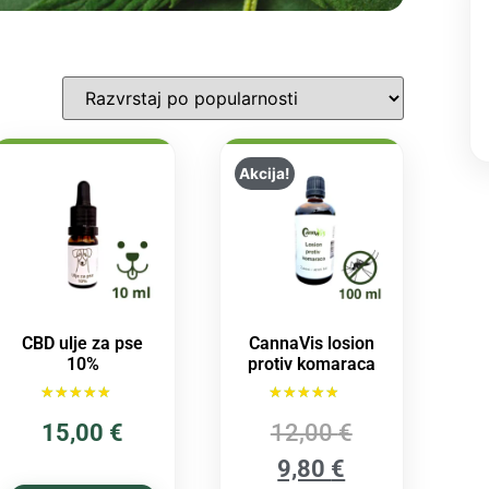
Akcija!
CBD ulje za pse
CannaVis losion
10%
protiv komaraca
Ocijenjeno
Ocijenjeno
15,00
€
12,00
€
5.00
4.00
od 5
od 5
9,80
€