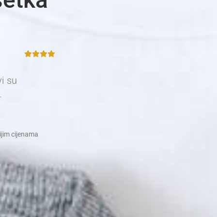
vi su
.
nijim cijenama