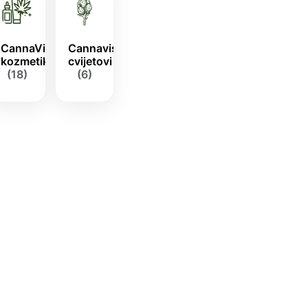
CannaVis
Cannavis
kozmetika
cvijetovi
(18)
(6)