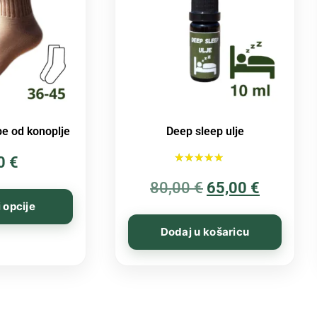
e od konoplje
Deep sleep ulje
00
€
Ocijenjeno
80,00
€
5.00
65,00
€
od 5
 opcije
Dodaj u košaricu