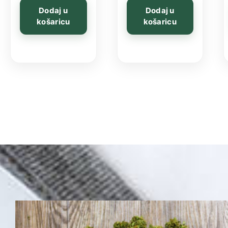
Dodaj u
Dodaj u
košaricu
košaricu