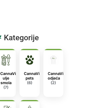
Kategorije
CannaVis
CannaVis
CannaVis
ulje
pets
odjeća
smola
(6)
(2)
(7)