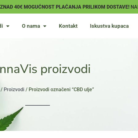
IZNAD 40€ MOGUĆNOST PLAĆANJA PRILIKOM DOSTAVE!
NA
di
O nama
Kontakt
Iskustva kupaca
nnaVis proizvodi
/
Proizvodi
/ Proizvodi označeni “CBD ulje”