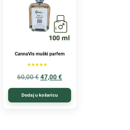
CannaVis muški parfem
Ocijenjeno
60,00
€
5.00
47,00
€
od 5
Dodaj u košaricu