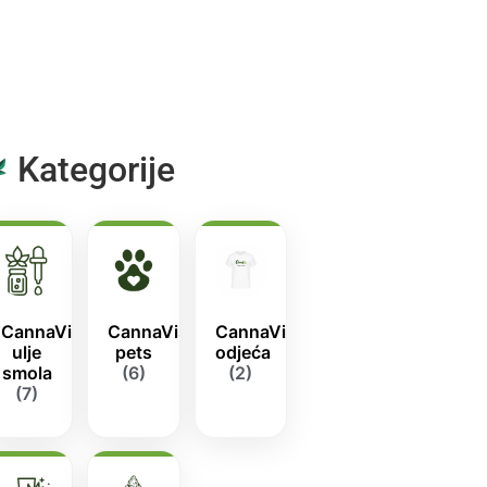
Kategorije
CannaVis
CannaVis
CannaVis
ulje
pets
odjeća
smola
(6)
(2)
(7)