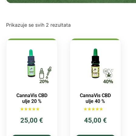
Prikazuje se svih 2 rezultata
CannaVis CBD
CannaVis CBD
ulje 20 %
ulje 40 %
Ocijenjeno
Ocijenjeno
25,00
€
45,00
€
5.00
5.00
od 5
od 5