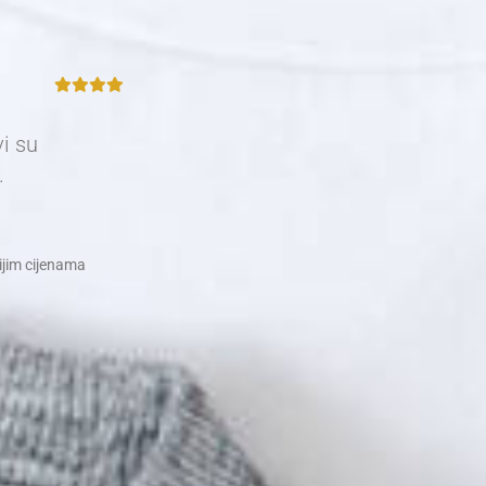
vi su
.
nijim cijenama