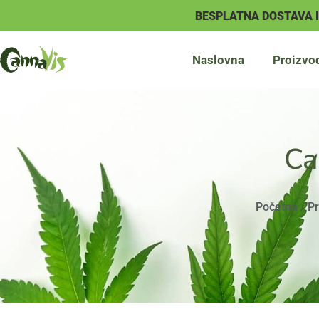
BESPLATNA DOSTAVA 
Naslovna
Proizvo
Ca
Početna
/
Pr