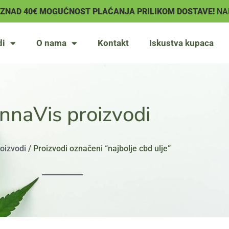
IZNAD 40€ MOGUĆNOST PLAĆANJA PRILIKOM DOSTAVE!
NA
di
O nama
Kontakt
Iskustva kupaca
nnaVis proizvodi
oizvodi
/ Proizvodi označeni “najbolje cbd ulje”