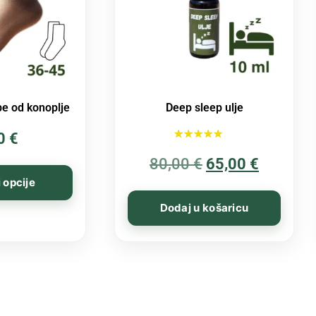
e od konoplje
Deep sleep ulje
00
€
Ocijenjeno
80,00
€
5.00
65,00
€
od 5
 opcije
Dodaj u košaricu