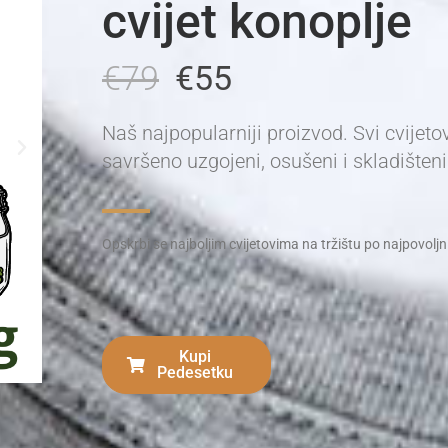
cvijet konoplje
€79
€55
Naš najpopularniji proizvod. Svi cvijeto
savršeno uzgojeni, osušeni i skladišteni
Opskrbi se najboljim cvijetovima na tržištu po najpovolj
Kupi
Pedesetku