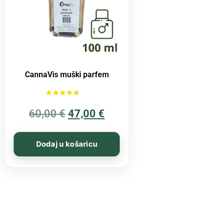
CannaVis muški parfem
Ocijenjeno
60,00
€
5.00
47,00
€
od 5
Dodaj u košaricu