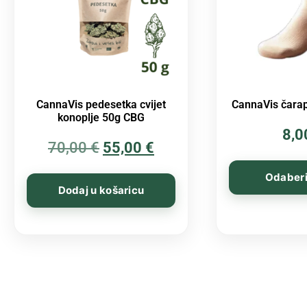
CannaVis pedesetka cvijet
CannaVis čarap
konoplje 50g CBG
8,
70,00
€
55,00
€
Odaberi
Dodaj u košaricu