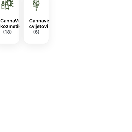
CannaVis
Cannavis
kozmetika
cvijetovi
(18)
(6)