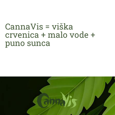
CannaVis = viška
crvenica + malo vode +
puno sunca