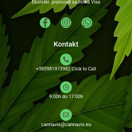
Ekološki proizvodi sa otoka Visa
Kontakt
+385981973982
Click to Call
9:00h do 17:00h
cannavis@cannavis.eu