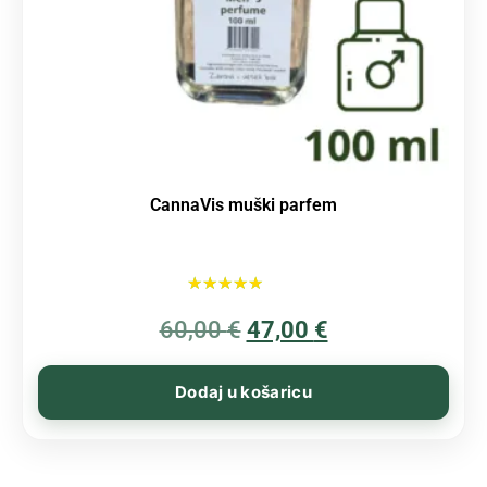
CannaVis muški parfem
Ocijenjeno
60,00
€
5.00
47,00
€
od 5
Dodaj u košaricu