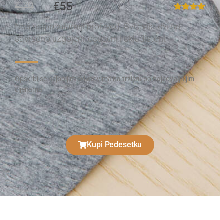
€79
€55
Naš najpopularniji proizvod. Svi cvijetovi su
savršeno uzgojeni, osušeni i skladišteni.
Opskrbi se najboljim cvijetovima na tržištu po najpovoljnijim
cijenama
Kupi Pedesetku