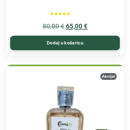
Ocijenjeno
80,00
€
5.00
65,00
€
od 5
Dodaj u košaricu
Akcija!