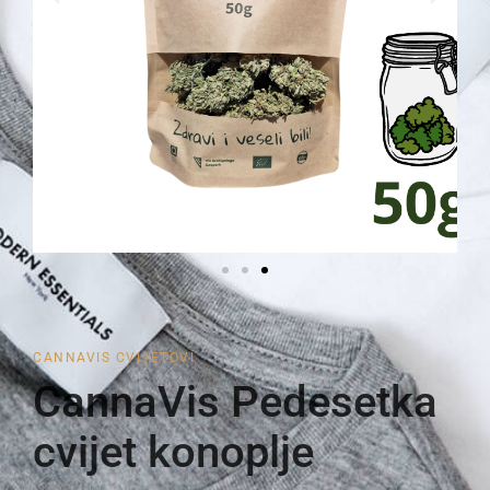
CANNAVIS CVIJETOVI
CannaVis Pedesetka
cvijet konoplje