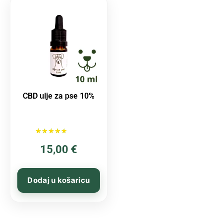
CBD ulje za pse 10%
Ocijenjeno
15,00
€
5.00
od 5
Dodaj u košaricu