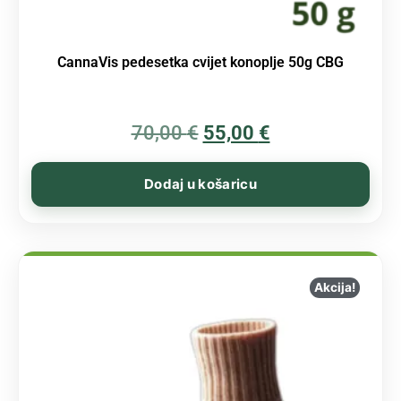
CannaVis pedesetka cvijet konoplje 50g CBG
70,00
€
55,00
€
Dodaj u košaricu
Akcija!