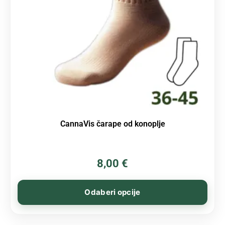
CannaVis čarape od konoplje
8,00
€
Odaberi opcije