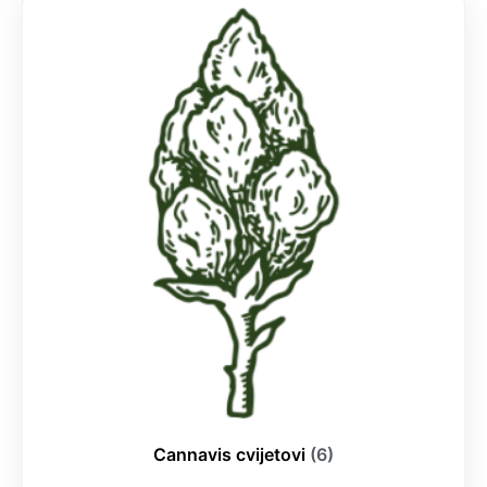
Cannavis cvijetovi
(6)