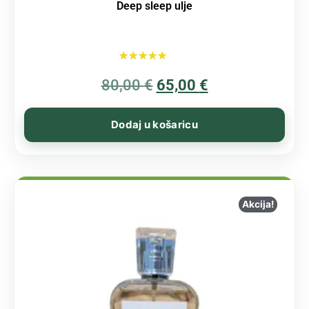
Deep sleep ulje
Ocijenjeno
80,00
€
5.00
65,00
€
od 5
Dodaj u košaricu
Akcija!