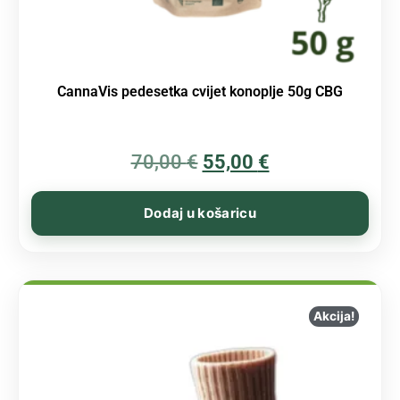
CannaVis pedesetka cvijet konoplje 50g CBG
70,00
€
55,00
€
Dodaj u košaricu
Akcija!