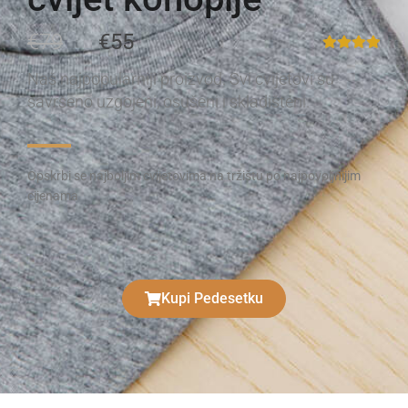
€79
€55
Naš najpopularniji proizvod. Svi cvijetovi su
savršeno uzgojeni, osušeni i skladišteni.
Opskrbi se najboljim cvijetovima na tržištu po najpovoljnijim
cijenama
Kupi Pedesetku