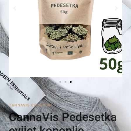
CANNAVIS CVIJETOVI
CannaVis Pedesetka
cvijet konoplje