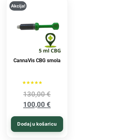
Akcija!
CannaVis CBG smola
Ocijenjeno
130,00
€
5.00
od 5
100,00
€
Dodaj u košaricu