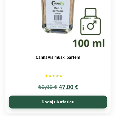
CannaVis muški parfem
Ocijenjeno
60,00
€
5.00
47,00
€
od 5
Dodaj u košaricu