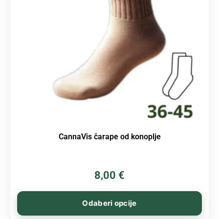
CannaVis čarape od konoplje
8,00
€
Odaberi opcije