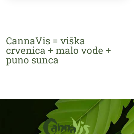
CannaVis = viška
crvenica + malo vode +
puno sunca