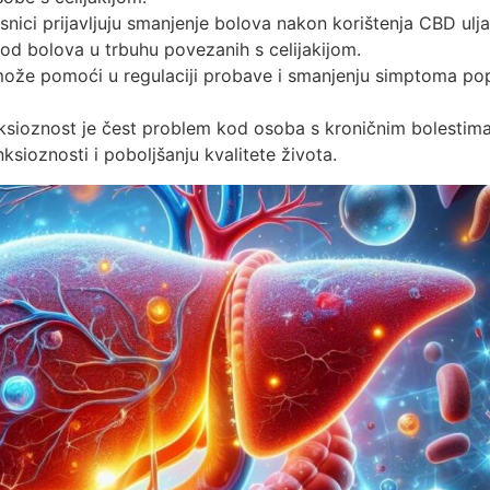
isnici prijavljuju smanjenje bolova nakon korištenja CBD ulj
e od bolova u trbuhu povezanih s celijakijom.
ože pomoći u regulaciji probave i smanjenju simptoma po
ksioznost je čest problem kod osoba s kroničnim bolestim
ioznosti i poboljšanju kvalitete života.