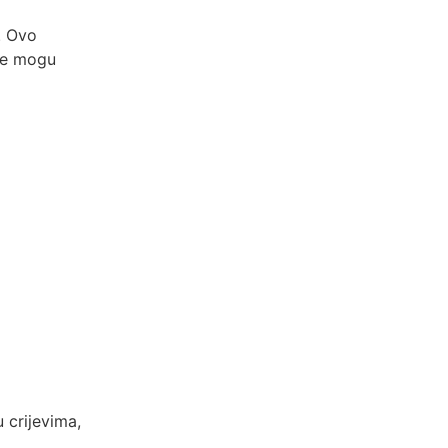
. Ovo
ije mogu
 crijevima,