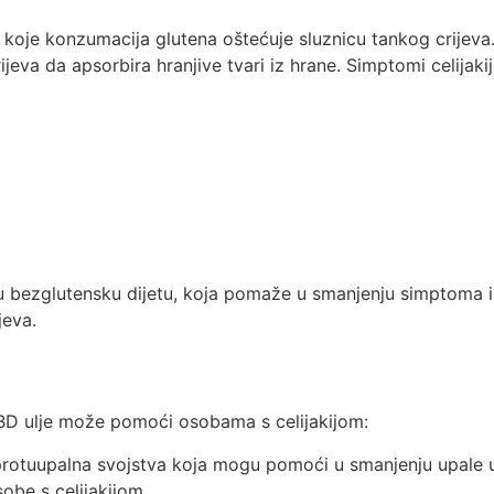
koje konzumacija glutena oštećuje sluznicu tankog crijeva
jeva da apsorbira hranjive tvari iz hrane. Simptomi celijak
rogu bezglutensku dijetu, koja pomaže u smanjenju simptoma i
jeva.
CBD ulje može pomoći osobama s celijakijom:
rotuupalna svojstva koja mogu pomoći u smanjenju upale u
obe s celijakijom.