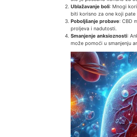
Ublažavanje boli
: Mnogi kor
biti korisno za one koji pat
Poboljšanje probave
: CBD m
proljeva i nadutosti.
Smanjenje anksioznosti
: An
može pomoći u smanjenju anks