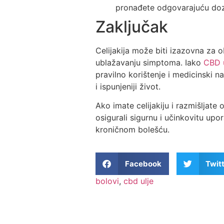
pronađete odgovarajuću do
Zaključak
Celijakija može biti izazovna za o
ublažavanju simptoma. Iako
CBD u
pravilno korištenje i medicinski 
i ispunjeniji život.
Ako imate celijakiju i razmišljate
osigurali sigurnu i učinkovitu up
kroničnom bolešću.
Facebook
Twit
bolovi
,
cbd ulje