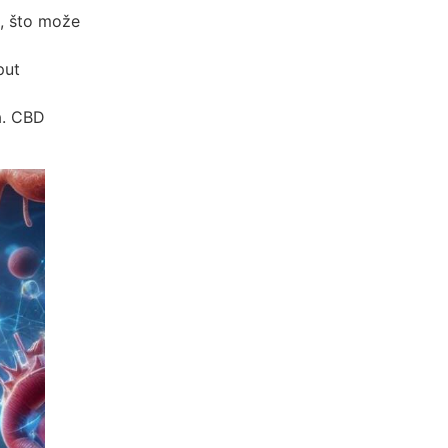
a, što može
put
a. CBD