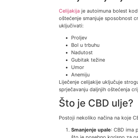
Celijakija
je autoimuna bolest kod 
oštećenje smanjuje sposobnost cri
uključivati:
Proljev
Bol u trbuhu
Nadutost
Gubitak težine
Umor
Anemiju
Liječenje celijakije uključuje st
sprječavanju daljnjih oštećenja cri
Što je CBD ulje?
Postoji nekoliko načina na koje 
Smanjenje upale
: CBD ima p
što je posebno korisno za os