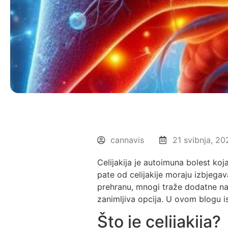
cannavis
21 svibnja, 20
Celijakija je autoimuna bolest koj
pate od celijakije moraju izbjegava
prehranu, mnogi traže dodatne na
zanimljiva opcija. U ovom blogu 
Što je celijakija?