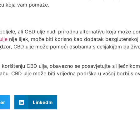
zu koja vam pomaže.
boljele, ali CBD ulje nudi prirodnu alternativu koja može p
lje
nije lijek, može biti korisno kao dodatak bezglutenskoj 
nadzor, CBD ulje može pomoći osobama s celijakijom da žive 
 o korištenju CBD ulja, obavezno se posavjetujte s liječniko
orabu. CBD ulje može biti vrijedna podrška u vašoj borbi s 
ter
LinkedIn