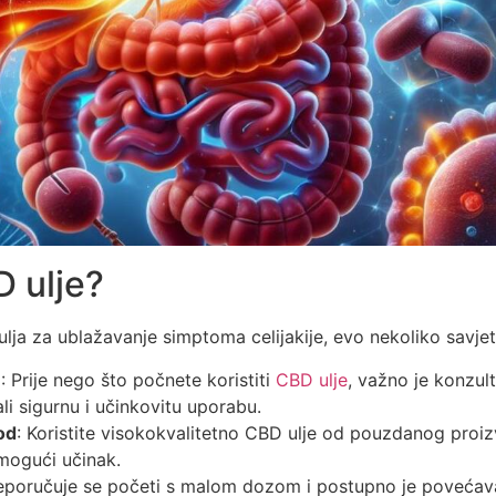
D ulje?
lja za ublažavanje simptoma celijakije, evo nekoliko savjet
m
: Prije nego što počnete koristiti
CBD ulje
, važno je konzult
li sigurnu i učinkovitu uporabu.
od
: Koristite visokokvalitetno CBD ulje od pouzdanog proi
 mogući učinak.
reporučuje se početi s malom dozom i postupno je povećav