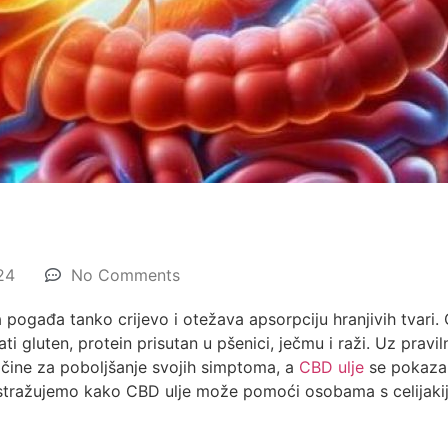
24
No Comments
a pogađa tanko crijevo i otežava apsorpciju hranjivih tvari.
ti gluten, protein prisutan u pšenici, ječmu i raži. Uz pravil
čine za poboljšanje svojih simptoma, a
CBD ulje
se pokaza
istražujemo kako CBD ulje može pomoći osobama s celijaki