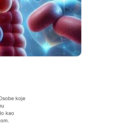
 Osobe koje
nu
lo kao
jom.