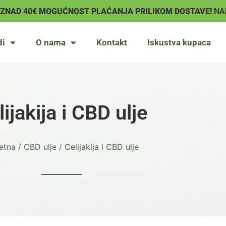
IZNAD 40€ MOGUĆNOST PLAĆANJA PRILIKOM DOSTAVE!
NA
di
O nama
Kontakt
Iskustva kupaca
ijakija i CBD ulje
etna
/
CBD ulje
/ Celijakija i CBD ulje