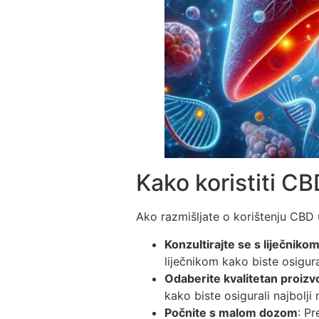
Kako koristiti CB
Ako razmišljate o korištenju CBD u
Konzultirajte se s liječniko
liječnikom kako biste osigura
Odaberite kvalitetan proizv
kako biste osigurali najbolji
Počnite s malom dozom
: P