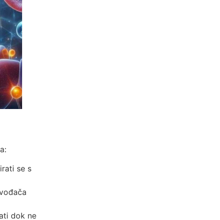
a:
irati se s
zvođača
ati dok ne