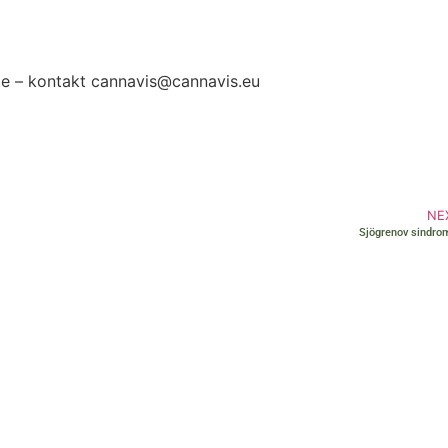
na Ivanović
e – kontakt cannavis@cannavis.eu
NE
Sjögrenov sindrom